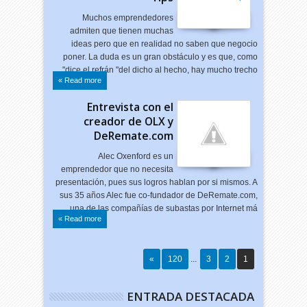
Muchos emprendedores
admiten que tienen muchas
ideas pero que en realidad no saben que negocio
poner. La duda es un gran obstáculo y es que, como
dice el refrán "del dicho al hecho, hay mucho trecho"…
Read more »
Entrevista con el
creador de OLX y
DeRemate.com
Alec Oxenford es un
emprendedor que no necesita
presentación, pues sus logros hablan por si mismos. A
sus 35 años Alec fue co-fundador de DeRemate.com,
una de las compañías de subastas por Internet má…
Read more »
»
120
...
3
2
1
ENTRADA DESTACADA