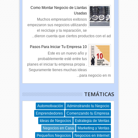
Como Montar Negocio de Llantas
Usadas
Muchos empresarios exitosos
empezaron sus negocios utilizando
el reciclaje y la reparación, se
dieron cuenta que ciertos productos con el ad...
10 Pasos Para Iniciar Tu Empresa
Este es un nuevo año y
probablemente esté entre tus
planes el iniciar tu empresa propia .
Seguramente tienes muchas ideas
para negocio en m...
TEMÁTICAS
Automotivación
Adminstrando tu Negocio
Emprendedores
Comenzando tu Empresa
Ideas de Negocios
Estrategia de Ventas
Negocios en Casa
Marketing y Ventas
Pequeños Negocios
Negocios en Internet