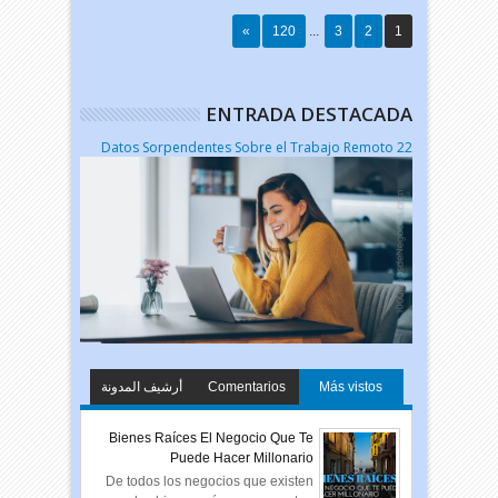
»
120
...
3
2
1
ENTRADA DESTACADA
22 Datos Sorpendentes Sobre el Trabajo Remoto
أرشيف المدونة
Comentarios
Más vistos
الإلكترونية
Bienes Raíces El Negocio Que Te
Puede Hacer Millonario
De todos los negocios que existen