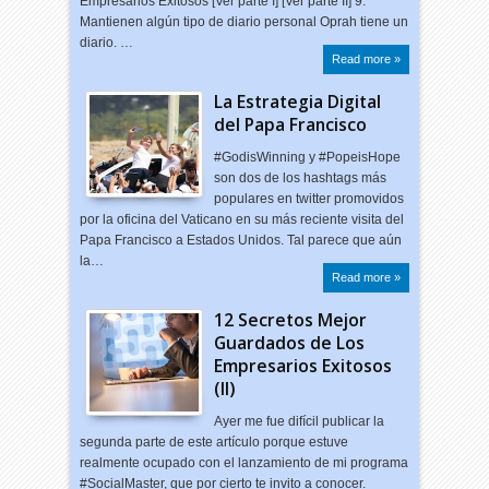
Empresarios Exitosos [Ver parte I] [Ver parte II] 9.
Mantienen algún tipo de diario personal Oprah tiene un
diario. …
Read more »
La Estrategia Digital
del Papa Francisco
#GodisWinning y #PopeisHope
son dos de los hashtags más
populares en twitter promovidos
por la oficina del Vaticano en su más reciente visita del
Papa Francisco a Estados Unidos. Tal parece que aún
la…
Read more »
12 Secretos Mejor
Guardados de Los
Empresarios Exitosos
(II)
Ayer me fue difícil publicar la
segunda parte de este artículo porque estuve
realmente ocupado con el lanzamiento de mi programa
#SocialMaster, que por cierto te invito a conocer.