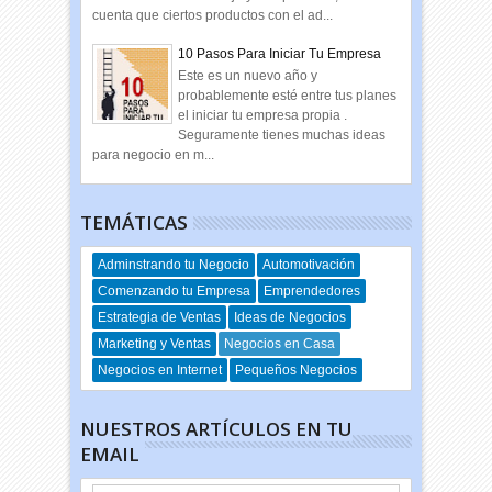
cuenta que ciertos productos con el ad...
10 Pasos Para Iniciar Tu Empresa
Este es un nuevo año y
probablemente esté entre tus planes
el iniciar tu empresa propia .
Seguramente tienes muchas ideas
para negocio en m...
TEMÁTICAS
Adminstrando tu Negocio
Automotivación
Comenzando tu Empresa
Emprendedores
Estrategia de Ventas
Ideas de Negocios
Marketing y Ventas
Negocios en Casa
Negocios en Internet
Pequeños Negocios
NUESTROS ARTÍCULOS EN TU
EMAIL