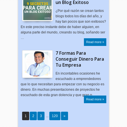
un Blog Exitoso
¿Por qué razón se crean tantos
blogs todos los días del año, y
hay tan pocos que son exitosos?
En este preciso instante debe de haber alguien, en
alguna parte del mundo, creando su blog, soñando ser
…
Read more »
7 Formas Para
Conseguir Dinero Para
Tu Empresa
En incontables ocasiones he
escuchado a emprendedores
que lo que necesitan para empezar con su negocio es
dinero. En muchas presentaciones de proyectos he
escuchado de esta gran dolencia y que gran p…
Read more »
1
2
3
...
120
»