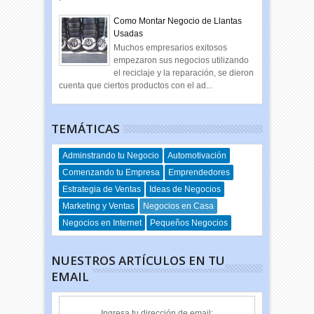
Como Montar Negocio de Llantas
Usadas
Muchos empresarios exitosos
empezaron sus negocios utilizando
el reciclaje y la reparación, se dieron
cuenta que ciertos productos con el ad...
TEMÁTICAS
Adminstrando tu Negocio
Automotivación
Comenzando tu Empresa
Emprendedores
Estrategia de Ventas
Ideas de Negocios
Marketing y Ventas
Negocios en Casa
Negocios en Internet
Pequeños Negocios
NUESTROS ARTÍCULOS EN TU
EMAIL
Ingresa tu dirección de email: