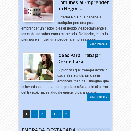
Comunes al Emprender
un Negocio
El factor No.1 que detiene a
cualquier persona para
emprender un negocio es el riesgo y especialmente el
temor de no saber cómo manejarlo. De hecho, cuando
piensas en iniciar una pequeña empresa es un…
Read more »
Ideas Para Trabajar
Desde Casa
Si piensas que trabajar desde tu
casa aún es solo un sueño,
entonces imagina... Imagina que
te levantas tranquilamente por la mañana (sin el correr
del tráfico), haces algo de ejercicio para estar en …
Read more »
1
2
3
...
120
»
ENTRADA DESTACADA