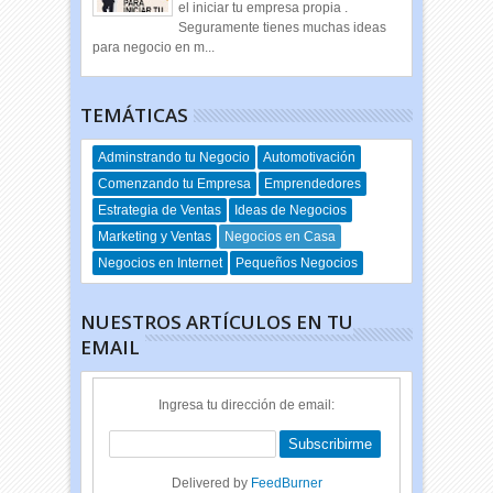
el iniciar tu empresa propia .
Seguramente tienes muchas ideas
para negocio en m...
TEMÁTICAS
Adminstrando tu Negocio
Automotivación
Comenzando tu Empresa
Emprendedores
Estrategia de Ventas
Ideas de Negocios
Marketing y Ventas
Negocios en Casa
Negocios en Internet
Pequeños Negocios
NUESTROS ARTÍCULOS EN TU
EMAIL
Ingresa tu dirección de email:
Delivered by
FeedBurner