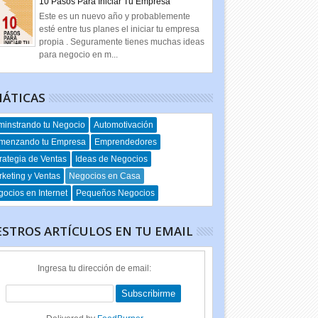
10 Pasos Para Iniciar Tu Empresa
Este es un nuevo año y probablemente
esté entre tus planes el iniciar tu empresa
propia . Seguramente tienes muchas ideas
para negocio en m...
ÁTICAS
instrando tu Negocio
Automotivación
menzando tu Empresa
Emprendedores
rategia de Ventas
Ideas de Negocios
keting y Ventas
Negocios en Casa
ocios en Internet
Pequeños Negocios
STROS ARTÍCULOS EN TU EMAIL
Ingresa tu dirección de email: