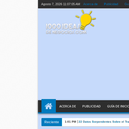
Agosto 7, 2026
11:07:06 AM
Acerca de
Publicidad
Guí
ACERCA DE
PUBLICIDAD
GUÍA DE INICI
Reciente
1:01 PM
22 Datos Sorpendentes Sobre el Tr