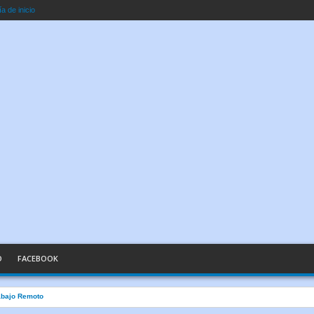
a de inicio
O
FACEBOOK
abajo Remoto