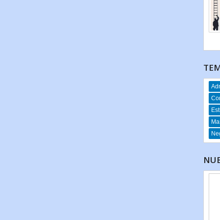
TEM
Adm
Co
Est
Mar
Neg
NUE