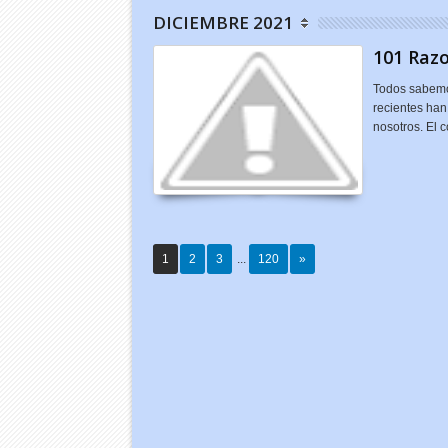
DICIEMBRE 2021
101 Razo
Todos sabemo
recientes han
nosotros. El
1
2
3
...
120
»