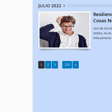
JULIO 2022
Resilien
Cosas N
Uno de mis fo
mismo, no es 
toda persona
1
2
3
...
120
»