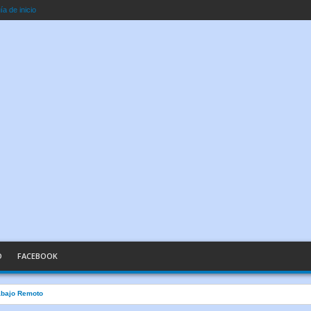
a de inicio
O
FACEBOOK
abajo Remoto