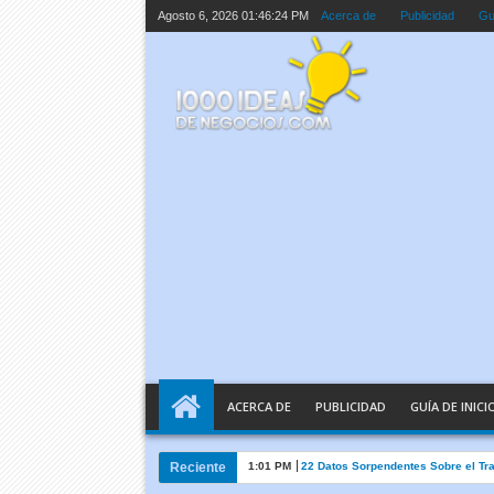
Agosto 6, 2026
01:46:25 PM
Acerca de
Publicidad
Guí
ACERCA DE
PUBLICIDAD
GUÍA DE INICI
Reciente
1:01 PM
22 Datos Sorpendentes Sobre el Tr