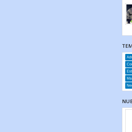
TEM
Adm
Co
Est
Mar
Neg
NUE