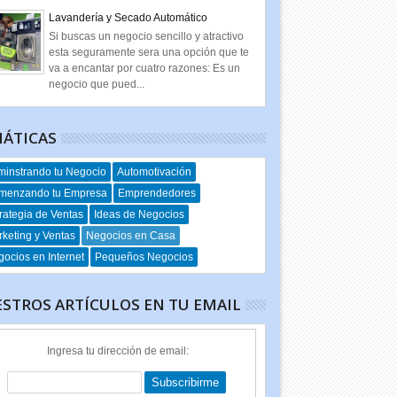
Lavandería y Secado Automático
Si buscas un negocio sencillo y atractivo
esta seguramente sera una opción que te
va a encantar por cuatro razones: Es un
negocio que pued...
ÁTICAS
instrando tu Negocio
Automotivación
menzando tu Empresa
Emprendedores
rategia de Ventas
Ideas de Negocios
keting y Ventas
Negocios en Casa
ocios en Internet
Pequeños Negocios
STROS ARTÍCULOS EN TU EMAIL
Ingresa tu dirección de email: