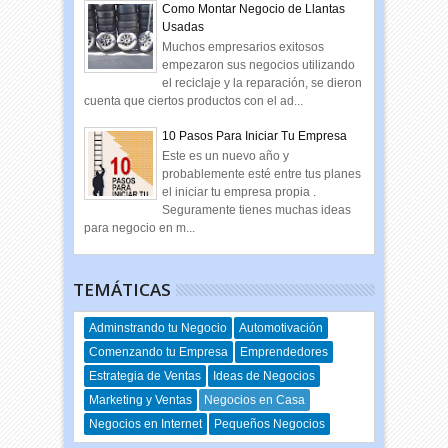
Como Montar Negocio de Llantas
Usadas
Muchos empresarios exitosos
empezaron sus negocios utilizando
el reciclaje y la reparación, se dieron
cuenta que ciertos productos con el ad...
10 Pasos Para Iniciar Tu Empresa
Este es un nuevo año y
probablemente esté entre tus planes
el iniciar tu empresa propia .
Seguramente tienes muchas ideas
para negocio en m...
TEMÁTICAS
Adminstrando tu Negocio
Automotivación
Comenzando tu Empresa
Emprendedores
Estrategia de Ventas
Ideas de Negocios
Marketing y Ventas
Negocios en Casa
Negocios en Internet
Pequeños Negocios