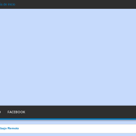
a de inicio
O
FACEBOOK
n Palabras Sencillas