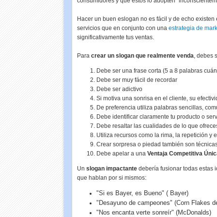
consumidores y que estos lo adopten "inconscientem
Hacer un buen eslogan no es fácil y de echo existen
servicios que en conjunto con una
estrategia de mark
significativamente tus ventas.
Para
crear un slogan que realmente venda
, debes 
Debe ser una frase corta (5 a 8 palabras cu
Debe ser muy fácil de recordar
Debe ser adictivo
Si motiva una sonrisa en el cliente, su efectiv
De preferencia utiliza palabras sencillas, c
Debe identificar claramente tu producto o serv
Debe resaltar las cualidades de lo que ofrece
Utiliza recursos como la rima, la repetición y 
Crear sorpresa o piedad también son técnica
Debe apelar a una
Ventaja Competitiva Únic
Un
slogan impactante
debería fusionar todas estas 
que hablan por si mismos:
"Si es Bayer, es Bueno" ( Bayer)
"Desayuno de campeones" (
Corn Flakes de
"Nos encanta verte sonreír" (
McDonalds
)