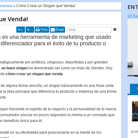
ENT
ecursos
»
Cómo Crear un Slogan que Venda!
22 Da
ue Venda!
A
+
A
-
Print
Email
n
es una herramienta de marketing que usado
diferenciador para el éxito de tu producto o
tratégicamente por políticos, religiosos, deportistas y por grandes
s
un buen slogan
ha demostrado ser como un imán de clientes. Hoy
 de
cómo crear un slogan que venda
.
o de alguna forma sencilla, un slogan básicamente es una frase corta
e la idea principal que diferencia tu producto o empresa de una forma
nte.
logan
transmite el espíritu de tu negocio y la personalidad de tu marca,
l consumidor asociar en pocos segundos la misma a un concepto que
n beneficio único para él.
posi
eside en su efectividad para posicionarse en la mente de los