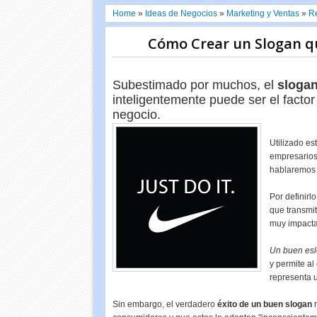
Home
»
Ideas de Negocios
»
Marketing y Ventas
»
R
Cómo Crear un Slogan q
Subestimado por muchos, el
sloga
inteligentemente puede ser el factor 
negocio.
Utilizado es
empresario
hablaremos
Por definirl
que transmit
muy impacta
Un buen es
y permite a
representa u
Sin embargo, el verdadero
éxito de un buen slogan
r