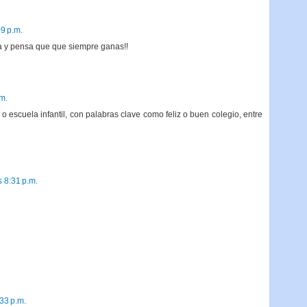
9 p.m.
a y pensa que que siempre ganas!!
m.
 escuela infantil, con palabras clave como feliz o buen colegio, entre
 8:31 p.m.
33 p.m.