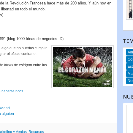
gan de la Revolución Francesa hace más de 200 años. Y aún hoy en
 libertad en todo el mundo.
s)
 $$" (blog 1000 Ideas de negocios :D)
TEM
n algo que no puedas cumplir
Adm
rar el efecto contrario.
Co
 de
ideas de eslógan
entre las
Est
Mar
Neg
 hacerse ricos
NUE
avidad
a alguien
rketing y Ventas
,
Recursos