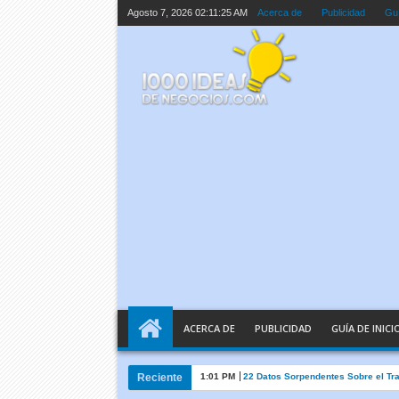
Agosto 7, 2026
02:11:26 AM
Acerca de
Publicidad
Guí
ACERCA DE
PUBLICIDAD
GUÍA DE INICI
Reciente
10:05 AM
Inteligencia Artificial Explicada e