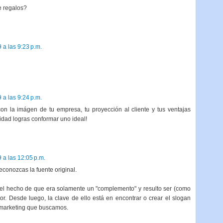
e regalos?
 a las 9:23 p.m.
 a las 9:24 p.m.
con la imágen de tu empresa, tu proyección al cliente y tus ventajas
idad logras conformar uno ideal!
 a las 12:05 p.m.
econozcas la fuente original.
 el hecho de que era solamente un "complemento" y resulto ser (como
or. Desde luego, la clave de ello está en encontrar o crear el slogan
 marketing que buscamos.