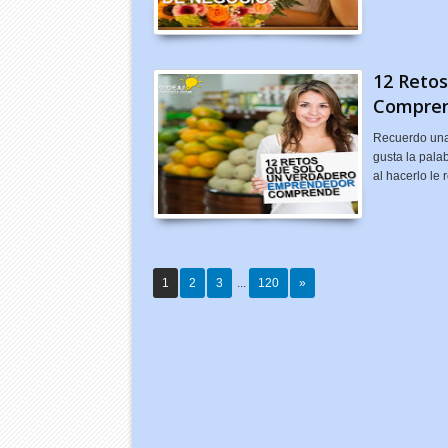
12 Reto
Compre
Recuerdo una
gusta la pal
al hacerlo le
1
2
3
...
120
»