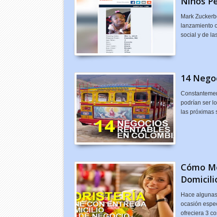
Niños P
Mark Zuckerb
lanzamiento o
social y de l
14 Nego
Constantement
podrían ser lo
las próximas
Cómo Mon
Domicili
Hace algunas 
ocasión espec
ofreciera 3 c