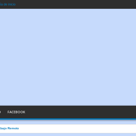
a de inicio
O
FACEBOOK
abajo Remoto