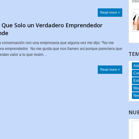
inte
Read more »
s Que Solo un Verdadero Emprendedor
nde
 conversación con una empresaria que alguna vez me dijo: "No me
abra emprendedor. No me gusta que nos llamen así porque pareciera que
TEM
 restan valor a lo que realm…
Adm
Read more »
Co
Est
Mar
Neg
NUE