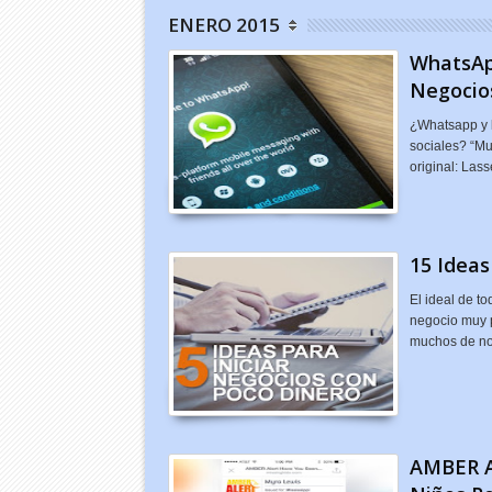
ENERO 2015
WhatsAp
Negocio
¿Whatsapp y 
sociales? “Mu
original: La
15 Ideas
El ideal de t
negocio muy p
muchos de no
AMBER Al