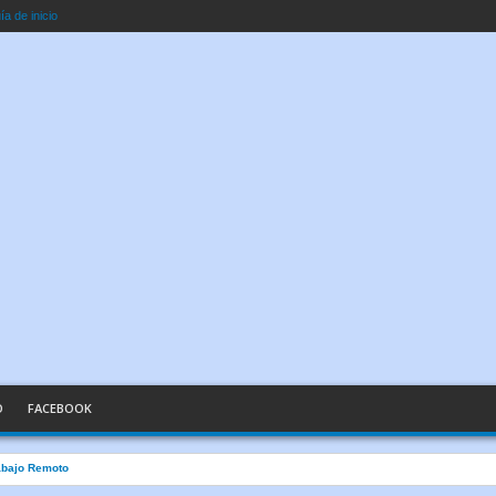
a de inicio
O
FACEBOOK
abajo Remoto