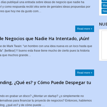
días publiqué una entrada sobre ideas de negocio que nadie ha
Mar
n! y como respuesta recibí otra serie de geniales ideas propuestas por
tores que hoy me da gusto com…
Neg
NUE
Read more »
de Negocios que Nadie Ha Intentado, ¡Aún!
e de Mark Twain: "un hombre con una idea nueva es un loco hasta que
fa". [twittear] Y bueno esta frase tiene mucho de cierto pues la historia
ra que muchos grande…
Read more »
nding, ¿Qué es? y Cómo Puede Despegar tu
ndo en grabar un disco? ¿Montar un startup? ¿o simplemente no
ternativas para financiar tu proyecto de negocios? Entonces, hablemos
ing, ¿qué es? y de cómo puede …