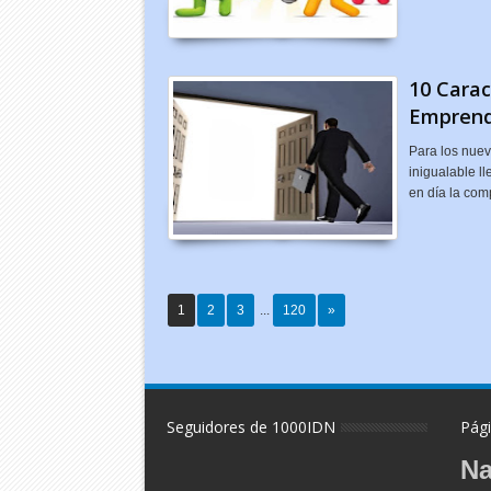
10 Carac
Emprend
Para los nue
inigualable l
en día la com
1
2
3
...
120
»
Seguidores de 1000IDN
Pági
N