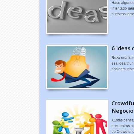
Hace algunos 
intentado ¡aú
nuestros lec
6 Ideas 
Reza una fras
esa idea triun
nos demuest
Crowdfu
Negocio
¿Estás pensa
encuentras al
de Crowdfund