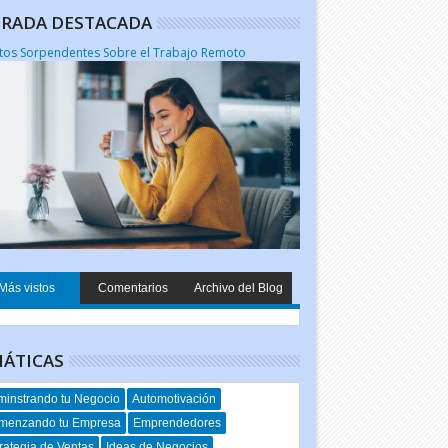
RADA DESTACADA
tos Sorpendentes Sobre el Trabajo Remoto
Más vistos
Comentarios
Archivo del Blog
ÁTICAS
instrando tu Negocio
Automotivación
menzando tu Empresa
Emprendedores
rategia de Ventas
Ideas de Negocios