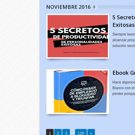
NOVIEMBRE 2016
5 Secret
Exitosas
Siempre leem
alcanzar proy
solución secr
Ebook G
Hace algunos 
Blanco con el
perder porqu
1
2
3
...
120
»