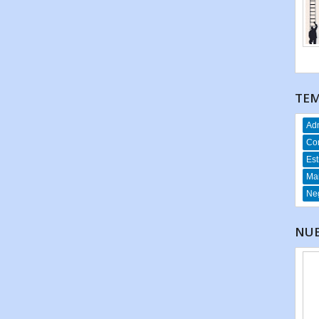
TEM
Adm
Co
Est
Mar
Neg
NUE