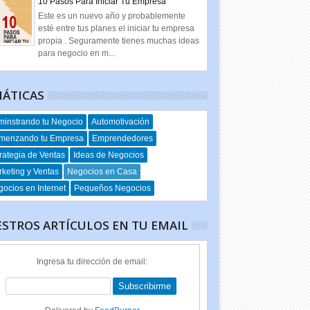
10 Pasos Para Iniciar Tu Empresa
Este es un nuevo año y probablemente
esté entre tus planes el iniciar tu empresa
propia . Seguramente tienes muchas ideas
para negocio en m...
ÁTICAS
instrando tu Negocio
Automotivación
menzando tu Empresa
Emprendedores
rategia de Ventas
Ideas de Negocios
keting y Ventas
Negocios en Casa
ocios en Internet
Pequeños Negocios
STROS ARTÍCULOS EN TU EMAIL
Ingresa tu dirección de email: