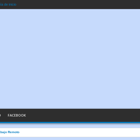
a de inicio
O
FACEBOOK
abajo Remoto