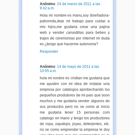
Anónimo
24 de marzo de 2011 a las
9:42 a.m.
Hola mi nombre es manu,soy diseñadora-
patronista,deje mi trabajo para cuidar a
mis hijos,me gustaria crear una pajina
web y vender canastillas para bebes y
trajes de ceremonias por internet mi duda
es ¿tengo que hacerme autonoma?
Responder
Anónimo
14 de mayo de 2011 a las
10:05 a.m.
hola mi nonbre es cristian me gustaria que
me ayuden con mi idea de instalar una
empresa por catalogos aprobechando los
pequeños produtores de mi pais que soon
muchos y me gustaria vender algunos de
sus productos pero no se como al inicio
me gustaria tener 15 personas com
catalogo en mano y tengo los productores
de ropa, zapatops, joyas, deterjentes, etc.
no se como emprender la empresa le doy