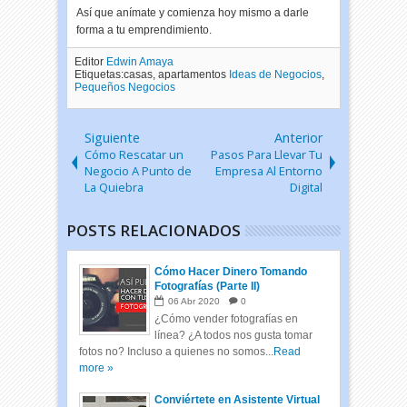
Así que anímate y comienza hoy mismo a darle
forma a tu emprendimiento.
Editor
Edwin Amaya
Etiquetas:casas, apartamentos
Ideas de Negocios
,
Pequeños Negocios
Siguiente
Anterior
Cómo Rescatar un
Pasos Para Llevar Tu
Negocio A Punto de
Empresa Al Entorno
La Quiebra
Digital
POSTS RELACIONADOS
Cómo Hacer Dinero Tomando
Fotografías (Parte II)
06
Abr
2020
0
¿Cómo vender fotografías en
línea? ¿A todos nos gusta tomar
fotos no? Incluso a quienes no somos...
Read
more »
Conviértete en Asistente Virtual