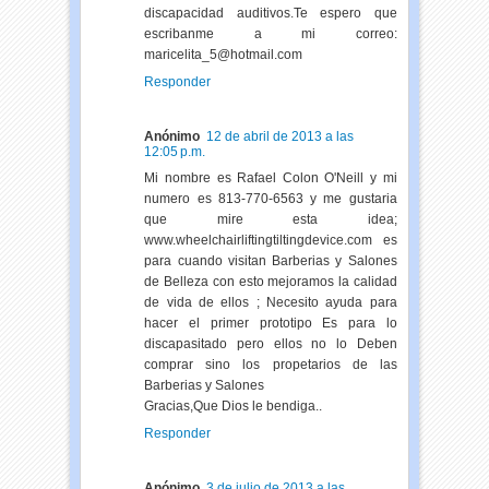
discapacidad auditivos.Te espero que
escribanme a mi correo:
maricelita_5@hotmail.com
Responder
Anónimo
12 de abril de 2013 a las
12:05 p.m.
Mi nombre es Rafael Colon O'Neill y mi
numero es 813-770-6563 y me gustaria
que mire esta idea;
www.wheelchairliftingtiltingdevice.com es
para cuando visitan Barberias y Salones
de Belleza con esto mejoramos la calidad
de vida de ellos ; Necesito ayuda para
hacer el primer prototipo Es para lo
discapasitado pero ellos no lo Deben
comprar sino los propetarios de las
Barberias y Salones
Gracias,Que Dios le bendiga..
Responder
Anónimo
3 de julio de 2013 a las