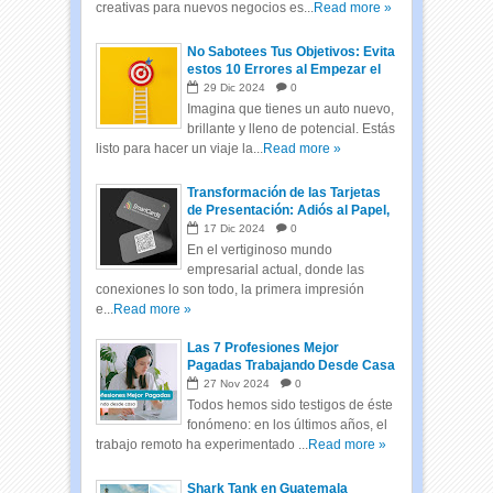
creativas para nuevos negocios es...
Read more »
No Sabotees Tus Objetivos: Evita
estos 10 Errores al Empezar el
Año
29
Dic
2024
0
Imagina que tienes un auto nuevo,
brillante y lleno de potencial. Estás
listo para hacer un viaje la...
Read more »
Transformación de las Tarjetas
de Presentación: Adiós al Papel,
Hola a las Tarjetas Inteligentes
17
Dic
2024
0
En el vertiginoso mundo
empresarial actual, donde las
conexiones lo son todo, la primera impresión
e...
Read more »
Las 7 Profesiones Mejor
Pagadas Trabajando Desde Casa
27
Nov
2024
0
Todos hemos sido testigos de éste
fonómeno: en los últimos años, el
trabajo remoto ha experimentado ...
Read more »
Shark Tank en Guatemala