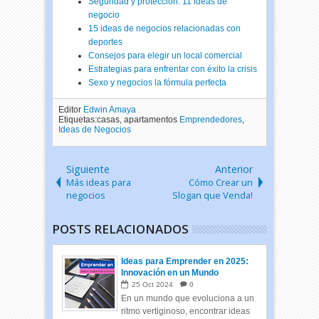
Seguridad y protección: 11 ideas de
negocio
15 ideas de negocios relacionadas con
deportes
Consejos para elegir un local comercial
Estrategias para enfrentar con éxito la crisis
Sexo y negocios la fórmula perfecta
Editor
Edwin Amaya
Etiquetas:casas, apartamentos
Emprendedores
,
Ideas de Negocios
Siguiente
Anterior
Más ideas para
Cómo Crear un
negocios
Slogan que Venda!
POSTS RELACIONADOS
Ideas para Emprender en 2025:
Innovación en un Mundo
Cambiante
25
Oct
2024
0
En un mundo que evoluciona a un
ritmo vertiginoso, encontrar ideas