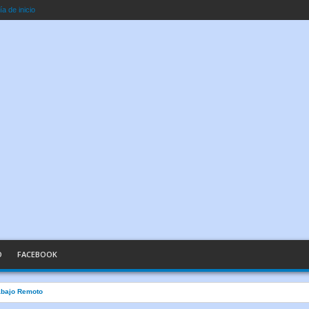
a de inicio
O
FACEBOOK
n Palabras Sencillas