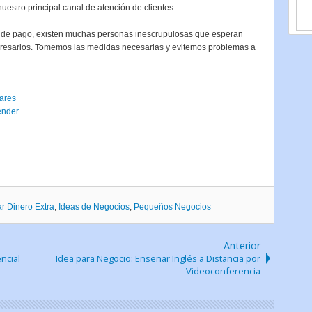
stro principal canal de atención de clientes.
 de pago, existen muchas personas inescrupulosas que esperan
presarios. Tomemos las medidas necesarias y evitemos problemas a
ares
ender
r Dinero Extra
,
Ideas de Negocios
,
Pequeños Negocios
Anterior
ncial
Idea para Negocio: Enseñar Inglés a Distancia por
Videoconferencia