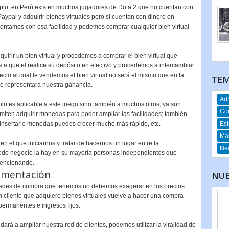
lo: en Perú existen muchos jugadores de Dota 2 que no cuentan con
aypal y adquirir bienes virtuales pero si cuentan con dinero en
 contamos con esa facilidad y podemos comprar cualquier bien virtual
irir un bien virtual y procedemos a comprar el bien virtual que
a que el realice su depósito en efectivo y procedemos a intercambiar
ecio al cual le vendemos el bien virtual no será el mismo que en la
TEM
que representara nuestra ganancia.
Adm
olo es aplicable a este juego sino también a muchos otros, ya son
Co
iten adquirir monedas para poder ampliar las facilidades; también
 insertarle monedas puedes crecer mucho más rápido, etc.
Est
Mar
 el que iniciarnos y tratar de hacernos un lugar entre la
Neg
odo negocio la hay en su mayoría personas independientes que
mencionando.
ementación
NUE
idades de compra que tenemos no debemos exagerar en los precios
n cliente que adquiere bienes virtuales vuelve a hacer una compra
ermanentes e ingresos fijos.
á a ampliar nuestra red de clientes, podemos utilizar la viralidad de