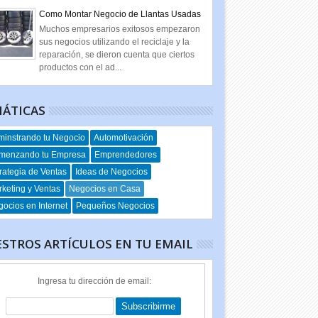
Como Montar Negocio de Llantas Usadas
Muchos empresarios exitosos empezaron
sus negocios utilizando el reciclaje y la
reparación, se dieron cuenta que ciertos
productos con el ad...
ÁTICAS
instrando tu Negocio
Automotivación
menzando tu Empresa
Emprendedores
rategia de Ventas
Ideas de Negocios
keting y Ventas
Negocios en Casa
ocios en Internet
Pequeños Negocios
STROS ARTÍCULOS EN TU EMAIL
Ingresa tu dirección de email: