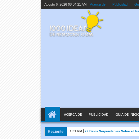
Agosto 6, 2026
08:34:22 AM
Acerca de
Publicidad
Guí
ACERCA DE
PUBLICIDAD
GUÍA DE INICI
Reciente
10:05 AM
Inteligencia Artificial Explicada e