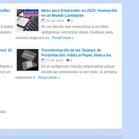
rafías
Ideas para Emprender en 2025: Innovación
en un Mundo Cambiante
25
Oct
2024
0
¿A todos
En un mundo que evoluciona a un ritmo
quienes
vertiginoso, encontrar ideas creativas para
nuevos negocios es...
Read more »
stos 10
Transformación de las Tarjetas de
Presentación: Adiós al Papel, Hola a las
Tarjetas Inteligentes
17
Dic
2024
0
llante y
En el vertiginoso mundo empresarial actual,
acer un
donde las conexiones lo son todo, la primera
impresión e...
Read more »
bajo