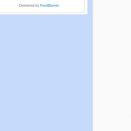
Delivered by
FeedBurner