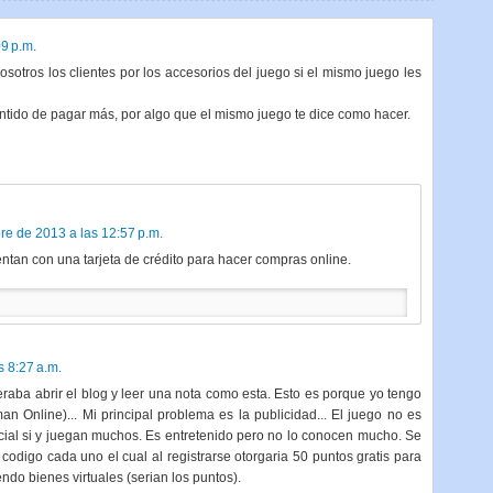
9 p.m.
otros los clientes por los accesorios del juego si el mismo juego les
entido de pagar más, por algo que el mismo juego te dice como hacer.
re de 2013 a las 12:57 p.m.
tan con una tarjeta de crédito para hacer compras online.
s 8:27 a.m.
peraba abrir el blog y leer una nota como esta. Esto es porque yo tengo
an Online)... Mi principal problema es la publicidad... El juego no es
icial si y juegan muchos. Es entretenido pero no lo conocen mucho. Se
odigo cada uno el cual al registrarse otorgaria 50 puntos gratis para
ndo bienes virtuales (serian los puntos).