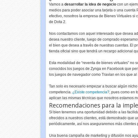
Vamos a
desarrollar la idea de negocio
con un ejemp
medios para poder asociar una tarjeta o una cuenta P
efectivo, nosotros la empresa de Bienes Virtuales si
de Dota 2.
Nos contactamos con aquel interesado que desea adqu
desea nuestro cliente, luego de comprado esperamos 
el bien que desea a través de nuestras cuentas. El pr
tienda oficial sino que tendrá un recargo adicional 
Esta modalidad de “reventa de bienes virtuales” no s
conocidos los juegos de Zynga en Facebook que perm
los juegos de navegador como Travian en los que al
Tan solo es necesario empezar a buscar algún nicho en
competencia.
¿Existe competencia?
, pues como en t
aplican las mismas técnicas que nosotros estamos 
Recomendaciones para la impl
SI bien tenemos una oportunidad debido a las facil
ofrecidos a nuestros clientes, está demostrado que u
periódicamente, así nos aseguraremos más clientes p
Una buena campaña de marketing y difusión nos ayudar