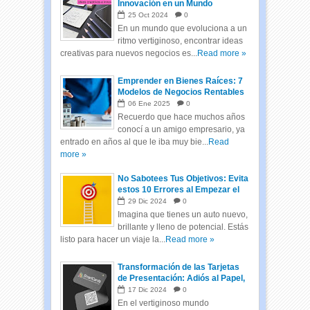
Innovación en un Mundo
Cambiante
25
Oct
2024
0
En un mundo que evoluciona a un
ritmo vertiginoso, encontrar ideas
creativas para nuevos negocios es...
Read more »
Emprender en Bienes Raíces: 7
Modelos de Negocios Rentables
06
Ene
2025
0
Recuerdo que hace muchos años
conocí a un amigo empresario, ya
entrado en años al que le iba muy bie...
Read
more »
No Sabotees Tus Objetivos: Evita
estos 10 Errores al Empezar el
Año
29
Dic
2024
0
Imagina que tienes un auto nuevo,
brillante y lleno de potencial. Estás
listo para hacer un viaje la...
Read more »
Transformación de las Tarjetas
de Presentación: Adiós al Papel,
Hola a las Tarjetas Inteligentes
17
Dic
2024
0
En el vertiginoso mundo