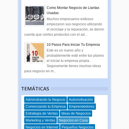
Como Montar Negocio de Llantas
Usadas
Muchos empresarios exitosos
empezaron sus negocios utilizando
el reciclaje y la reparación, se dieron
cuenta que ciertos productos con el ad...
10 Pasos Para Iniciar Tu Empresa
Este es un nuevo año y
probablemente esté entre tus planes
el iniciar tu empresa propia .
Seguramente tienes muchas ideas
para negocio en m...
TEMÁTICAS
Adminstrando tu Negocio
Automotivación
Comenzando tu Empresa
Emprendedores
Estrategia de Ventas
Ideas de Negocios
Marketing y Ventas
Negocios en Casa
Negocios en Internet
Pequeños Negocios