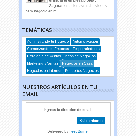
el iniciar tu empresa propia .
Seguramente tienes muchas ideas
para negocio en m...
TEMÁTICAS
Adminstrando tu Negocio
Automotivación
Comenzando tu Empresa
Emprendedores
Estrategia de Ventas
Ideas de Negocios
Marketing y Ventas
Negocios en Casa
Negocios en Internet
Pequeños Negocios
NUESTROS ARTÍCULOS EN TU
EMAIL
Ingresa tu dirección de email:
Delivered by
FeedBurner