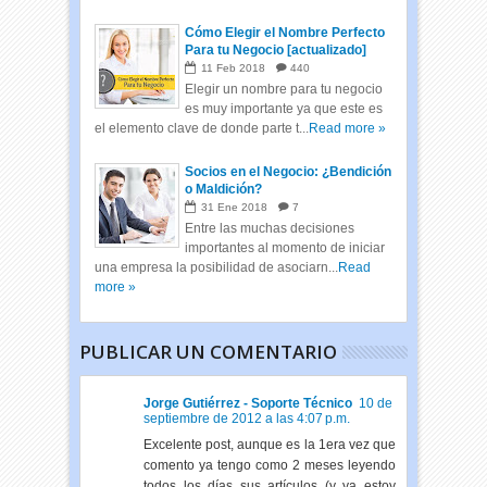
Cómo Elegir el Nombre Perfecto
Para tu Negocio [actualizado]
11
Feb
2018
440
Elegir un nombre para tu negocio
es muy importante ya que este es
el elemento clave de donde parte t...
Read more »
Socios en el Negocio: ¿Bendición
o Maldición?
31
Ene
2018
7
Entre las muchas decisiones
importantes al momento de iniciar
una empresa la posibilidad de asociarn...
Read
more »
PUBLICAR UN COMENTARIO
Jorge Gutiérrez - Soporte Técnico
10 de
septiembre de 2012 a las 4:07 p.m.
Excelente post, aunque es la 1era vez que
comento ya tengo como 2 meses leyendo
todos los días sus artículos (y ya estoy