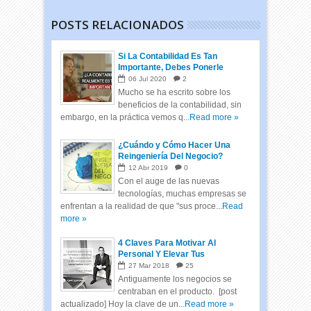
POSTS RELACIONADOS
Si La Contabilidad Es Tan
Importante, Debes Ponerle
Atención
06
Jul
2020
2
Mucho se ha escrito sobre los
beneficios de la contabilidad, sin
embargo, en la práctica vemos q...
Read more »
¿Cuándo y Cómo Hacer Una
Reingeniería Del Negocio?
12
Abr
2019
0
Con el auge de las nuevas
tecnologías, muchas empresas se
enfrentan a la realidad de que "sus proce...
Read
more »
4 Claves Para Motivar Al
Personal Y Elevar Tus
Resultados
27
Mar
2018
25
Antiguamente los negocios se
centraban en el producto. [post
actualizado] Hoy la clave de un...
Read more »