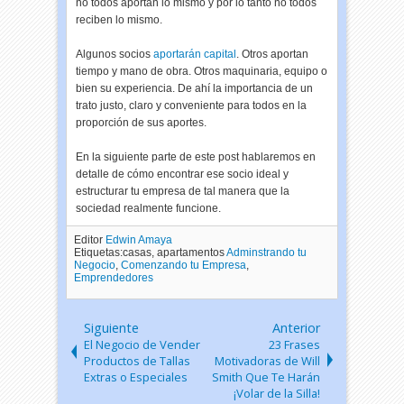
no todos aportan lo mismo y por lo tanto no todos
reciben lo mismo.
Algunos socios
aportarán capital
. Otros aportan
tiempo y mano de obra. Otros maquinaria, equipo o
bien su experiencia. De ahí la importancia de un
trato justo, claro y conveniente para todos en la
proporción de sus aportes.
En la siguiente parte de este post hablaremos en
detalle de cómo encontrar ese socio ideal y
estructurar tu empresa de tal manera que la
sociedad realmente funcione.
Editor
Edwin Amaya
Etiquetas:casas, apartamentos
Adminstrando tu
Negocio
,
Comenzando tu Empresa
,
Emprendedores
Siguiente
Anterior
El Negocio de Vender
23 Frases
Productos de Tallas
Motivadoras de Will
Extras o Especiales
Smith Que Te Harán
¡Volar de la Silla!