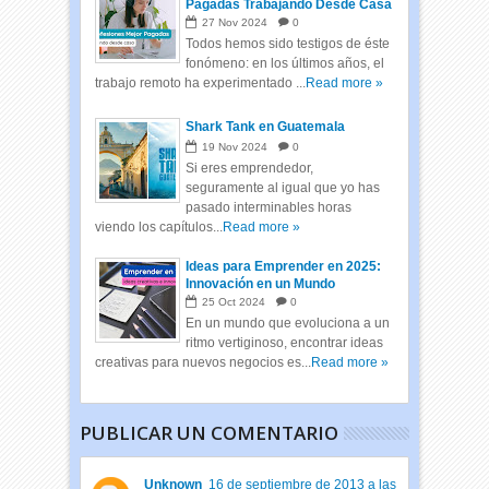
Pagadas Trabajando Desde Casa
27
Nov
2024
0
Todos hemos sido testigos de éste
fonómeno: en los últimos años, el
trabajo remoto ha experimentado ...
Read more »
Shark Tank en Guatemala
19
Nov
2024
0
Si eres emprendedor,
seguramente al igual que yo has
pasado interminables horas
viendo los capítulos...
Read more »
Ideas para Emprender en 2025:
Innovación en un Mundo
Cambiante
25
Oct
2024
0
En un mundo que evoluciona a un
ritmo vertiginoso, encontrar ideas
creativas para nuevos negocios es...
Read more »
PUBLICAR UN COMENTARIO
Unknown
16 de septiembre de 2013 a las