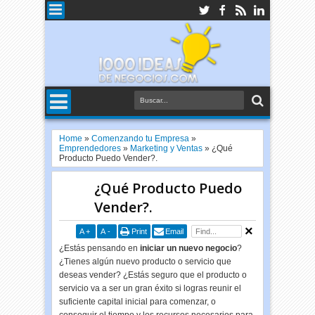
Home
»
Comenzando tu Empresa
»
Emprendedores
»
Marketing y Ventas
»
¿Qué
Producto Puedo Vender?.
¿Qué Producto Puedo
Vender?.
A
+
A
-
Print
Email
¿Estás pensando en
iniciar un nuevo negocio
?
¿Tienes algún nuevo producto o servicio que
deseas vender? ¿Estás seguro que el producto o
servicio va a ser un gran éxito si logras reunir el
suficiente capital inicial para comenzar, o