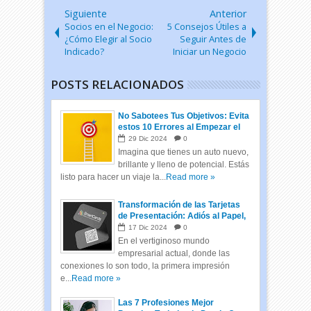
Siguiente
Anterior
Socios en el Negocio:
5 Consejos Útiles a
¿Cómo Elegir al Socio
Seguir Antes de
Indicado?
Iniciar un Negocio
POSTS RELACIONADOS
No Sabotees Tus Objetivos: Evita
estos 10 Errores al Empezar el
Año
29
Dic
2024
0
Imagina que tienes un auto nuevo,
brillante y lleno de potencial. Estás
listo para hacer un viaje la...
Read more »
Transformación de las Tarjetas
de Presentación: Adiós al Papel,
Hola a las Tarjetas Inteligentes
17
Dic
2024
0
En el vertiginoso mundo
empresarial actual, donde las
conexiones lo son todo, la primera impresión
e...
Read more »
Las 7 Profesiones Mejor