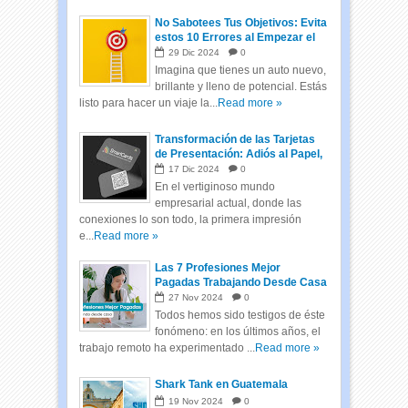
No Sabotees Tus Objetivos: Evita
estos 10 Errores al Empezar el
Año
29
Dic
2024
0
Imagina que tienes un auto nuevo,
brillante y lleno de potencial. Estás
listo para hacer un viaje la...
Read more »
Transformación de las Tarjetas
de Presentación: Adiós al Papel,
Hola a las Tarjetas Inteligentes
17
Dic
2024
0
En el vertiginoso mundo
empresarial actual, donde las
conexiones lo son todo, la primera impresión
e...
Read more »
Las 7 Profesiones Mejor
Pagadas Trabajando Desde Casa
27
Nov
2024
0
Todos hemos sido testigos de éste
fonómeno: en los últimos años, el
trabajo remoto ha experimentado ...
Read more »
Shark Tank en Guatemala
19
Nov
2024
0