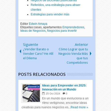
Negocio de bicicletas publicitarias
Referidos, una estrategia para atraer
clientes
Estrategias para vender más
Editor
Edwin Amaya
Etiquetas:casas, apartamentos
Emprendedores
,
Ideas de Negocios
,
Negocios para Invertir
Siguiente
Anterior
¿Vender Barato o
Cómo Lograr que tu
Vender Caro? He Allí
Negocio Venda Más
el Dilema
que tus
Competidores
POSTS RELACIONADOS
Ideas para Emprender en 2025:
Innovación en un Mundo
Cambiante
25
Oct
2024
0
En un mundo que evoluciona a un
ritmo vertiginoso, encontrar ideas
creativas para nuevos negocios es...
Read more »