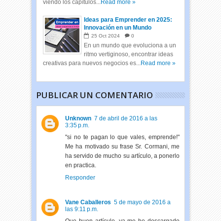
viendo los capítulos...
Read more »
Ideas para Emprender en 2025:
Innovación en un Mundo
Cambiante
25
Oct
2024
0
En un mundo que evoluciona a un
ritmo vertiginoso, encontrar ideas
creativas para nuevos negocios es...
Read more »
PUBLICAR UN COMENTARIO
Unknown
7 de abril de 2016 a las
3:35 p.m.
"si no te pagan lo que vales, emprende!"
Me ha motivado su frase Sr. Cormani, me
ha servido de mucho su artículo, a ponerlo
en practica.
Responder
Vane Caballeros
5 de mayo de 2016 a
las 9:11 p.m.