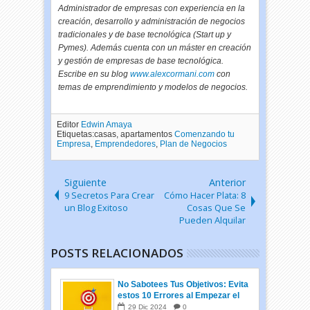
Administrador de empresas con experiencia en la
creación, desarrollo y administración de negocios
tradicionales y de base tecnológica (Start up y
Pymes). Además cuenta con un máster en creación
y gestión de empresas de base tecnológica.
Escribe en su blog
www.alexcormani.com
con
temas de emprendimiento y modelos de negocios.
Editor
Edwin Amaya
Etiquetas:casas, apartamentos
Comenzando tu
Empresa
,
Emprendedores
,
Plan de Negocios
Siguiente
Anterior
9 Secretos Para Crear
Cómo Hacer Plata: 8
un Blog Exitoso
Cosas Que Se
Pueden Alquilar
POSTS RELACIONADOS
No Sabotees Tus Objetivos: Evita
estos 10 Errores al Empezar el
Año
29
Dic
2024
0