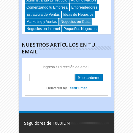
Adminstrando tu Negocio
Automotivación
Comenzando tu Empresa
Emprendedores
Estrategia de Ventas
Ideas de Negocios
Marketing y Ventas
Negocios en Casa
Negocios en Internet
Pequeños Negocios
NUESTROS ARTÍCULOS EN TU
EMAIL
Ingresa tu dirección de email:
Delivered by
FeedBurner
Seguidores de 1000IDN