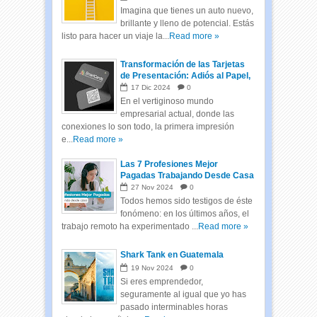
Imagina que tienes un auto nuevo,
brillante y lleno de potencial. Estás
listo para hacer un viaje la...
Read more »
Transformación de las Tarjetas
de Presentación: Adiós al Papel,
Hola a las Tarjetas Inteligentes
17
Dic
2024
0
En el vertiginoso mundo
empresarial actual, donde las
conexiones lo son todo, la primera impresión
e...
Read more »
Las 7 Profesiones Mejor
Pagadas Trabajando Desde Casa
27
Nov
2024
0
Todos hemos sido testigos de éste
fonómeno: en los últimos años, el
trabajo remoto ha experimentado ...
Read more »
Shark Tank en Guatemala
19
Nov
2024
0
Si eres emprendedor,
seguramente al igual que yo has
pasado interminables horas