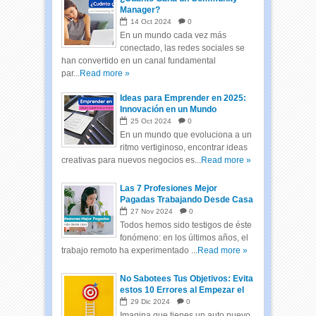
Manager?
14
Oct
2024
0
En un mundo cada vez más
conectado, las redes sociales se
han convertido en un canal fundamental
par...
Read more »
Ideas para Emprender en 2025:
Innovación en un Mundo
Cambiante
25
Oct
2024
0
En un mundo que evoluciona a un
ritmo vertiginoso, encontrar ideas
creativas para nuevos negocios es...
Read more »
Las 7 Profesiones Mejor
Pagadas Trabajando Desde Casa
27
Nov
2024
0
Todos hemos sido testigos de éste
fonómeno: en los últimos años, el
trabajo remoto ha experimentado ...
Read more »
No Sabotees Tus Objetivos: Evita
estos 10 Errores al Empezar el
Año
29
Dic
2024
0
Imagina que tienes un auto nuevo,