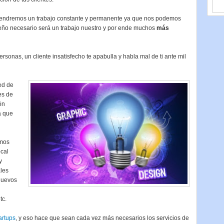
 tendremos un trabajo constante y permanente ya que nos podemos
seño necesario será un trabajo nuestro y por ende muchos
más
rsonas, un cliente insatisfecho te apabulla y habla mal de ti ante mil
ed de
es de
ón
a que
emos
cal
y
ales
nuevos
tc.
artups
, y eso hace que sean cada vez más necesarios los servicios de