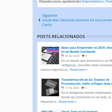
Etiquetas:casas, apartamentos
Emprendedores
,
Free
Siguiente
Vende Más Utilizando Sistemas De Descuento
Cupón
POSTS RELACIONADOS
Ideas para Emprender en 2025: Inn
en un Mundo Cambiante
25
Oct
2024
0
En un mundo que evoluciona a un ri
vertiginoso, encontrar ideas creativa
nuevos negocios es...
Read more »
Transformación de las Tarjetas de
Presentación: Adiós al Papel, Hola 
Tarjetas Inteligentes
17
Dic
2024
0
En el vertiginoso mundo empresarial 
donde las conexiones lo son todo, la
impresión e...
Read more »
Shark Tank en Guatemala