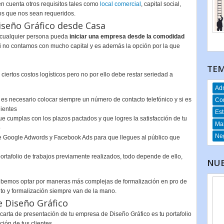
 cuenta otros requisitos tales como
local comercial
, capital social,
os que nos sean requeridos.
seño Gráfico desde Casa
e cualquier persona pueda
iniciar una empresa desde la comodidad
i no contamos con mucho capital y es además la opción por la que
TEM
ciertos costos logísticos pero no por ello debe restar seriedad a
Adm
 es necesario colocar siempre un número de contacto telefónico y si es
Co
lientes
Est
ue cumplas con los plazos pactados y que logres la satisfacción de tu
Mar
o
Neg
de Google Adwords y Facebook Ads para que llegues al público que
ortafolio de trabajos previamente realizados, todo depende de ello,
NUE
ebemos optar por maneras más complejas de formalización en pro de
to y formalización siempre van de la mano.
 Diseño Gráfico
rta de presentación de tu empresa de Diseño Gráfico es tu portafolio
ión de tus clientes.