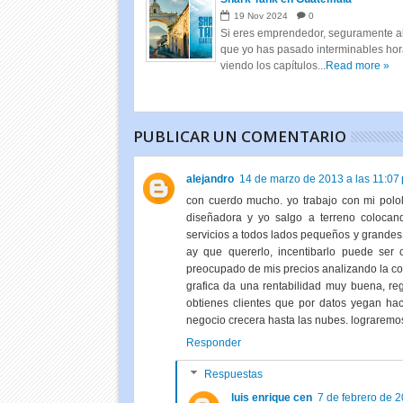
19
Nov
2024
0
Si eres emprendedor, seguramente al
que yo has pasado interminables ho
viendo los capítulos...
Read more »
PUBLICAR UN COMENTARIO
alejandro
14 de marzo de 2013 a las 11:07 
con cuerdo mucho. yo trabajo con mi polo
diseñadora y yo salgo a terreno colocand
servicios a todos lados pequeños y grandes 
ay que quererlo, incentibarlo puede ser
preocupado de mis precios analizando la con
grafica da una rentabilidad muy buena, re
obtienes clientes que por datos yegan hac
negocio crecera hasta las nubes. lograremos
Responder
Respuestas
luis enrique cen
7 de febrero de 2