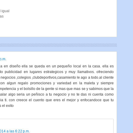
 igual
ras
p.m.
la en diseño ella se queda en un pequeño local en la casa. ella es
o publicidad en lugares estrategicos y muy llamativos. ofreciendo
negocios ,colegios ,clubdeportivos,casamiento le ago a todo.al cliente
 con algun regalo promociones y variedad en la maleta y siempre
petencia y el bolsillo de la gente si mas que mas se y sabimos que la
galar algo seria un peñisco a tu negocio y no te das ni cuenta como
ia ti. con creece el cuento que eres el mejor y enfocandoce que tu
 el exito
014 a las 6:22 p.m.