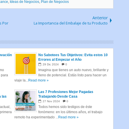
lance
,
Ideas de Negocios
,
Plan de Negocios
Anterior
s Por
La Importancia del Embalaje de tu Producto
ovación
No Sabotees Tus Objetivos: Evita estos 10
Errores al Empezar el Año
29
Dic
2024
0
tmo
Imagina que tienes un auto nuevo, brillante y
s para
lleno de potencial. Estás listo para hacer un
viaje la...
Read more »
Las 7 Profesiones Mejor Pagadas
a las
Trabajando Desde Casa
27
Nov
2024
0
actual,
Todos hemos sido testigos de éste
 primera
fonómeno: en los últimos años, el trabajo
remoto ha experimentado ...
Read more »