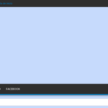
a de inicio
O
FACEBOOK
n Palabras Sencillas