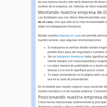
de una manera mucho más sería debemos de tener en
nombre de la empresa, etc. Además de otros requisit
Montando nuestra empresa de Di
Las facilidades que nos ofrece Internet permiten qu
de su casa
, creo que esto es lo más recomendable s
optan los trabajadores freelancer.
Montar nuestra
empresa en casa
nos permite ahorrar 
nuestro servicio, aquí algunas recomendaciones:
Si realizamos el servicio desde nuestro hogar
posible físico para dar seguridad a nuestros c
Ser un
trabajador freelancer
debe significar q
cliente siempre con responsabilidad y respet
La mejor manera de publicitarte es a través 
deseas y a la vez te signifique pocos costos
Tu mejor presentación es tu página web y tu p
esa es tu carta de presentación.
En la medida que nuestro negocio vaya creciendo d
nuestro beneficio y el de nuestra empresa. Crecimien
Posicionando nuestra empresa de
Como hemos mencionado anteriormente la principal ca
de trabajo sumado a ello la satisfacción y recomendac