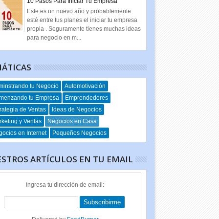
10 Pasos Para Iniciar Tu Empresa
Este es un nuevo año y probablemente
esté entre tus planes el iniciar tu empresa
propia . Seguramente tienes muchas ideas
para negocio en m...
ÁTICAS
instrando tu Negocio
Automotivación
menzando tu Empresa
Emprendedores
rategia de Ventas
Ideas de Negocios
keting y Ventas
Negocios en Casa
ocios en Internet
Pequeños Negocios
STROS ARTÍCULOS EN TU EMAIL
Ingresa tu dirección de email: