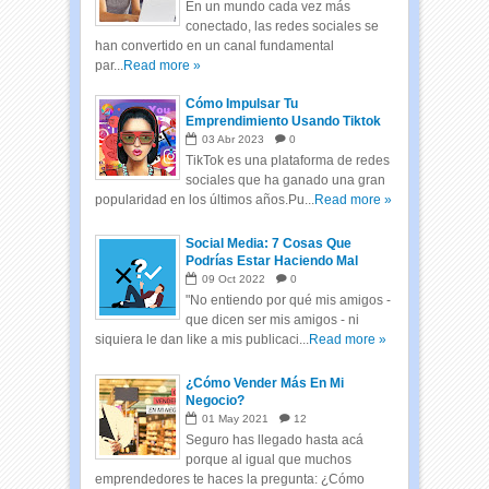
En un mundo cada vez más
conectado, las redes sociales se
han convertido en un canal fundamental
par...
Read more »
Cómo Impulsar Tu
Emprendimiento Usando Tiktok
03
Abr
2023
0
TikTok es una plataforma de redes
sociales que ha ganado una gran
popularidad en los últimos años.Pu...
Read more »
Social Media: 7 Cosas Que
Podrías Estar Haciendo Mal
09
Oct
2022
0
"No entiendo por qué mis amigos -
que dicen ser mis amigos - ni
siquiera le dan like a mis publicaci...
Read more »
¿Cómo Vender Más En Mi
Negocio?
01
May
2021
12
Seguro has llegado hasta acá
porque al igual que muchos
emprendedores te haces la pregunta: ¿Cómo