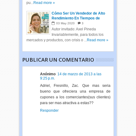
pu...
Read more »
Cómo Ser Un Vendedor de Alto
Rendimiento En Tiempos de
Crisis
03
May
2020
3
Autor invitado: Axel Pineda
Invariablemente, para todos los
mercados y productos, con crisis o ...
Read more »
PUBLICAR UN COMENTARIO
Anónimo
14 de marzo de 2013 a las
9:25 p.m.
Adriel, Fresnillo, Zac. Que mas seria
bueno que ofreciera una empresa de
cupones a los comerciantes(sus clientes)
para ser mas atractiva a estas??
Responder