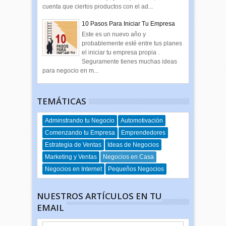
cuenta que ciertos productos con el ad...
10 Pasos Para Iniciar Tu Empresa
Este es un nuevo año y
probablemente esté entre tus planes
el iniciar tu empresa propia .
Seguramente tienes muchas ideas
para negocio en m...
TEMÁTICAS
Adminstrando tu Negocio
Automotivación
Comenzando tu Empresa
Emprendedores
Estrategia de Ventas
Ideas de Negocios
Marketing y Ventas
Negocios en Casa
Negocios en Internet
Pequeños Negocios
NUESTROS ARTÍCULOS EN TU
EMAIL