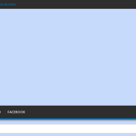
a de inicio
O
FACEBOOK
n Palabras Sencillas