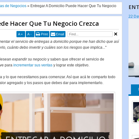
ENT
eas de Negocios
»
Entregar A Domicilio Puede Hacer Que Tu Negocio
22 Da
ede Hacer Que Tu Negocio Crezca
A
+
A
-
Print
Email
ntar el servicio de entregas a domicilio porque me han dicho que así
o, cuánto debo invertir y cuáles son los riesgos que implica...
"
 desean
expandir su negocio
y saben que ofrecer el servicio de
ave para
incrementar sus ventas
y lograr este objetivo.
a y lo que necesitamos para comenzar. Así que acá te comparto todo
valor agregado y los pasos que debes dar para implementarlo.