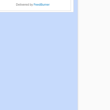
Delivered by
FeedBurner