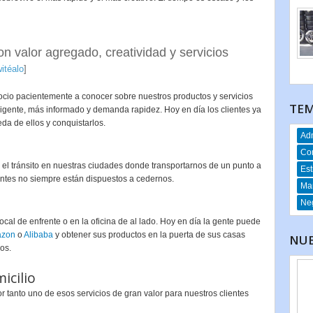
on valor agregado, creatividad y servicios
witéalo
]
gocio pacientemente a conocer sobre nuestros productos y servicios
TEM
xigente, más informado y demanda rapidez. Hoy en día los clientes ya
da de ellos y conquistarlos.
Adm
Co
 el tránsito en nuestras ciudades donde transportarnos de un punto a
Est
ientes no siempre están dispuestos a cedernos.
Mar
Neg
cal de enfrente o en la oficina de al lado. Hoy en día la gente puede
zon
o
Alibaba
y obtener sus productos en la puerta de sus casas
NUE
os.
icilio
 tanto uno de esos servicios de gran valor para nuestros clientes