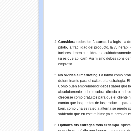
Considera todos los factores.
La logística de
piloto, la fragilidad del producto, la vulnerabil
factores deben considerarse cuidadosamente a
(si es que aplican). Así mismo debes consider
empresa.
No olvides el marketing.
La forma como promo
determinante para el éxito de la estrategia. E
Como buen emprendedor debes saber que lo "g
absolutamente todo se cobra: directa o indire
ofrecerse como gratuitos para que el cliente 
común que los precios de los productos para e
bien, como una estrategia alterna se puede sol
sabiendo que en este mínimo ya cubres los co
Optimiza tus entregas todo el tiempo.
Ajusta
negocio y del éxito que tengas al momento de 