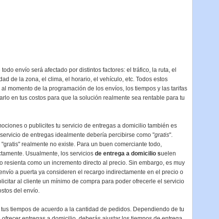
 todo envío será afectado por distintos factores: el tráfico, la ruta, el
idad de la zona, el clima, el horario, el vehículo, etc. Todos estos
l momento de la programación de los envíos, los tiempos y las tarifas
arlo en tus costos para que la solución realmente sea rentable para tu
ciones o publicites tu servicio de entregas a domicilio también es
l servicio de entregas idealmente debería percibirse como "
gratis
".
ratis" realmente no existe. Para un buen comerciante todo,
ctamente. Usualmente, los servicios
de entrega a domicilio s
uelen
no resienta como un incremento directo al precio. Sin embargo, es muy
nvío a puerta ya consideren el recargo indirectamente en el precio o
icitar al cliente un mínimo de compra para poder ofrecerle el servicio
stos del envío.
 tus tiempos de acuerdo a la cantidad de pedidos. Dependiendo de tu
ofrecer entregas a domicilio, deberás ajustar los tiempos de entrega