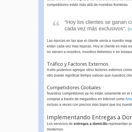
competidores están más allá de nuestras fronteras.
"Hoy los clientes se ganan c
cada vez más exclusivos".
[
t
Las épocas en las que el cliente venía a nuestro ne
están cada vez mas lejanas. Hoy el cliente es más e
no vienen a nosotros, nosotros debemos ir en búsque
Tráfico y Factores Externos
A ello podemos agregar otros factores externos como
otro puede significar tiempo valioso que nuestros cl
Competidores Globales
Nuestros competidores ya no están solamente en el lo
comprar a través de megasitios en Internet como
Ama
incluso a veces con precios más bajos que los nuestr
Implementando Entregas a Dom
Los servicios de
entregas a domicilio
representan por
modernos.