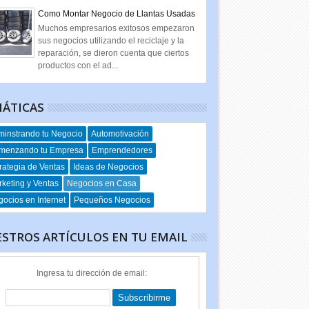
Como Montar Negocio de Llantas Usadas
Muchos empresarios exitosos empezaron
sus negocios utilizando el reciclaje y la
reparación, se dieron cuenta que ciertos
productos con el ad...
ÁTICAS
instrando tu Negocio
Automotivación
menzando tu Empresa
Emprendedores
rategia de Ventas
Ideas de Negocios
keting y Ventas
Negocios en Casa
ocios en Internet
Pequeños Negocios
STROS ARTÍCULOS EN TU EMAIL
Ingresa tu dirección de email: