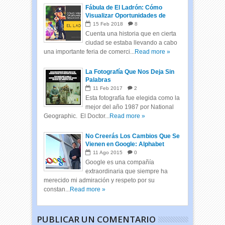
Fábula de El Ladrón: Cómo
Visualizar Oportunidades de
Negocios
15
Feb
2018
8
Cuenta una historia que en cierta
ciudad se estaba llevando a cabo
una importante feria de comerci...
Read more »
La Fotografía Que Nos Deja Sin
Palabras
11
Feb
2017
2
Esta fotografía fue elegida como la
mejor del año 1987 por National
Geographic. El Doctor...
Read more »
No Creerás Los Cambios Que Se
Vienen en Google: Alphabet
11
Ago
2015
0
Google es una compañía
extraordinaria que siempre ha
merecido mi admiración y respeto por su
constan...
Read more »
PUBLICAR UN COMENTARIO