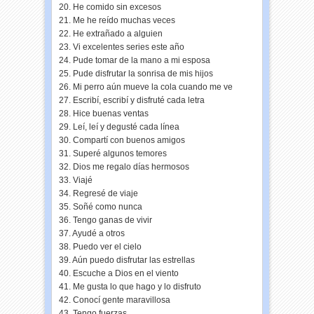
20. He comido sin excesos
21. Me he reído muchas veces
22. He extrañado a alguien
23. Vi excelentes series este año
24. Pude tomar de la mano a mi esposa
25. Pude disfrutar la sonrisa de mis hijos
26. Mi perro aún mueve la cola cuando me ve
27. Escribí, escribí y disfruté cada letra
28. Hice buenas ventas
29. Leí, leí y degusté cada línea
30. Compartí con buenos amigos
31. Superé algunos temores
32. Dios me regalo días hermosos
33. Viajé
34. Regresé de viaje
35. Soñé como nunca
36. Tengo ganas de vivir
37. Ayudé a otros
38. Puedo ver el cielo
39. Aún puedo disfrutar las estrellas
40. Escuche a Dios en el viento
41. Me gusta lo que hago y lo disfruto
42. Conocí gente maravillosa
43. Tengo fuerzas