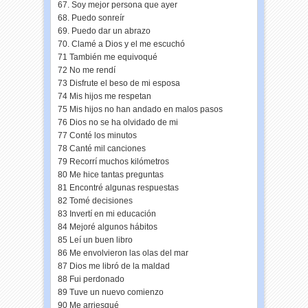
67. Soy mejor persona que ayer
68. Puedo sonreír
69. Puedo dar un abrazo
70. Clamé a Dios y el me escuchó
71 También me equivoqué
72 No me rendí
73 Disfrute el beso de mi esposa
74 Mis hijos me respetan
75 Mis hijos no han andado en malos pasos
76 Dios no se ha olvidado de mi
77 Conté los minutos
78 Canté mil canciones
79 Recorrí muchos kilómetros
80 Me hice tantas preguntas
81 Encontré algunas respuestas
82 Tomé decisiones
83 Invertí en mi educación
84 Mejoré algunos hábitos
85 Leí un buen libro
86 Me envolvieron las olas del mar
87 Dios me libró de la maldad
88 Fui perdonado
89 Tuve un nuevo comienzo
90 Me arriesgué