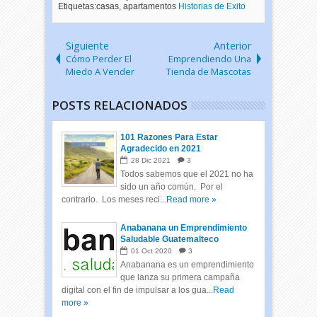
Etiquetas:casas, apartamentos
Historias de Exito
Siguiente
Anterior
Cómo Perder El
Emprendiendo Una
Miedo A Vender
Tienda de Mascotas
POSTS RELACIONADOS
101 Razones Para Estar
Agradecido en 2021
28
Dic
2021
3
Todos sabemos que el 2021 no ha
sido un año común. Por el
contrario. Los meses reci...
Read more »
Anabanana un Emprendimiento
Saludable Guatemalteco
01
Oct
2020
3
Anabanana es un emprendimiento
que lanza su primera campaña
digital con el fin de impulsar a los gua...
Read
more »