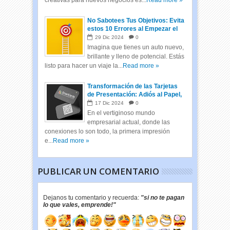
No Sabotees Tus Objetivos: Evita
estos 10 Errores al Empezar el
Año
29
Dic
2024
0
Imagina que tienes un auto nuevo,
brillante y lleno de potencial. Estás
listo para hacer un viaje la...
Read more »
Transformación de las Tarjetas
de Presentación: Adiós al Papel,
Hola a las Tarjetas Inteligentes
17
Dic
2024
0
En el vertiginoso mundo
empresarial actual, donde las
conexiones lo son todo, la primera impresión
e...
Read more »
PUBLICAR UN COMENTARIO
Dejanos tu comentario y recuerda:
"si no te pagan
lo que vales, emprende!"