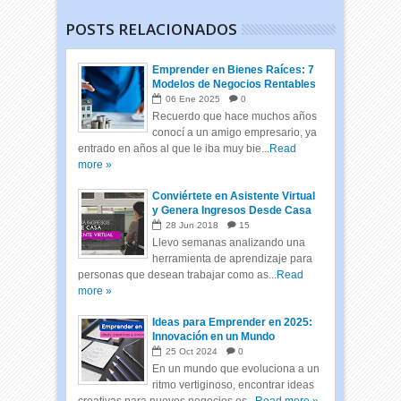
POSTS RELACIONADOS
Emprender en Bienes Raíces: 7
Modelos de Negocios Rentables
06
Ene
2025
0
Recuerdo que hace muchos años
conocí a un amigo empresario, ya
entrado en años al que le iba muy bie...
Read
more »
Conviértete en Asistente Virtual
y Genera Ingresos Desde Casa
28
Jun
2018
15
Llevo semanas analizando una
herramienta de aprendizaje para
personas que desean trabajar como as...
Read
more »
Ideas para Emprender en 2025:
Innovación en un Mundo
Cambiante
25
Oct
2024
0
En un mundo que evoluciona a un
ritmo vertiginoso, encontrar ideas
creativas para nuevos negocios es...
Read more »