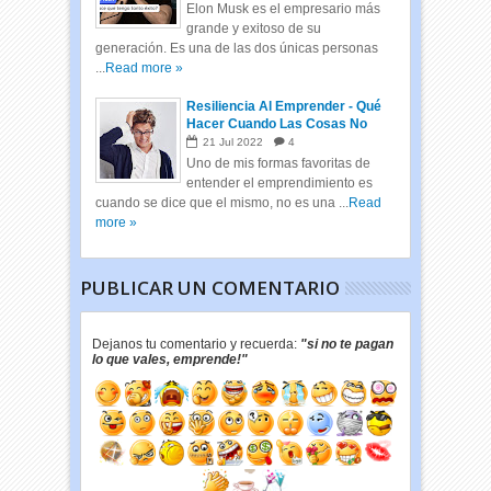
Elon Musk es el empresario más
grande y exitoso de su
generación. Es una de las dos únicas personas
...
Read more »
Resiliencia Al Emprender - Qué
Hacer Cuando Las Cosas No
Salen Bien
21
Jul
2022
4
Uno de mis formas favoritas de
entender el emprendimiento es
cuando se dice que el mismo, no es una ...
Read
more »
PUBLICAR UN COMENTARIO
Dejanos tu comentario y recuerda:
"si no te pagan
lo que vales, emprende!"