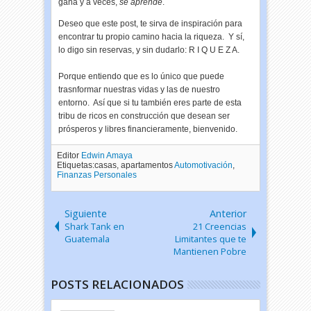
gana y a veces,
se aprende
.
Deseo que este post, te sirva de inspiración para
encontrar tu propio camino hacia la riqueza. Y sí,
lo digo sin reservas, y sin dudarlo: R I Q U E Z A.
Porque entiendo que es lo único que puede
trasnformar nuestras vidas y las de nuestro
entorno. Así que si tu también eres parte de esta
tribu de ricos en construcción que desean ser
prósperos y libres financieramente, bienvenido.
Editor
Edwin Amaya
Etiquetas:casas, apartamentos
Automotivación
,
Finanzas Personales
Siguiente
Anterior
Shark Tank en
21 Creencias
Guatemala
Limitantes que te
Mantienen Pobre
POSTS RELACIONADOS