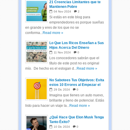
21 Creencias Limitantes que te
Mantienen Pobre
04
Nov
2024
2
Si estás en este blog para
emprendedores es porque sueñas
en grande y eres de los que no se
conforma...
Read more »
Lo Que Los Ricos Enseñan a Sus
Hijos Acerca Del Dinero
11
Nov
2024
0
Los conocedores sabrán que el
título de este post no es original
mío. De hecho es el eslogan d...
Read more »
No Sabotees Tus Objetivos: Evita
estos 10 Errores al Empezar el
Año
29
Dic
2024
0
Imagina que tienes un auto nuevo,
brillante y lleno de potencial. Estás
listo para hacer un viaje la...
Read more »
¿Qué Hace Que Elon Musk Tenga
Tanto Éxito?
10
Dic
2024
0