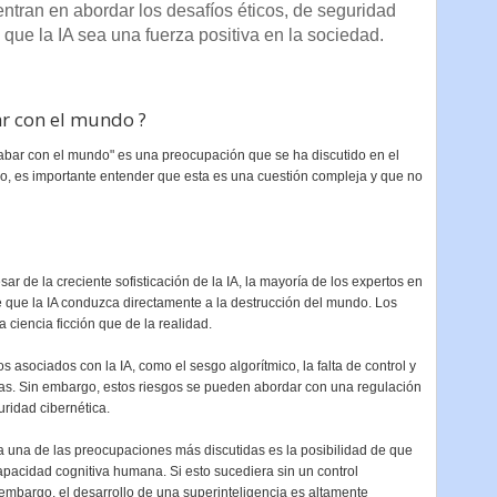
ntran en abordar los desafíos éticos, de seguridad
que la IA sea una fuerza positiva en la sociedad.
bar con el mundo ?
"acabar con el mundo" es una preocupación que se ha discutido en el
rgo, es importante entender que esta es una cuestión compleja y que no
sar de la creciente sofisticación de la IA, la mayoría de los expertos en
 que la IA conduzca directamente a la destrucción del mundo. Los
 ciencia ficción que de la realidad.
s asociados con la IA, como el sesgo algorítmico, la falta de control y
mas. Sin embargo, estos riesgos se pueden abordar con una regulación
uridad cibernética.
 una de las preocupaciones más discutidas es la posibilidad de que
capacidad cognitiva humana. Si esto sucediera sin un control
 embargo, el desarrollo de una superinteligencia es altamente