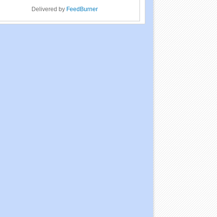
Delivered by
FeedBurner