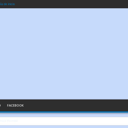
a de inicio
O
FACEBOOK
n Palabras Sencillas