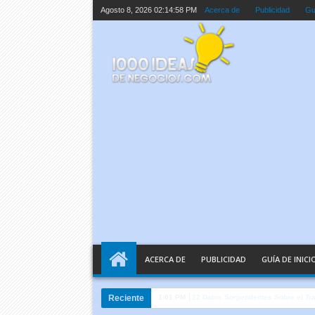
Agosto 8, 2026
02:14:59 PM
Acerca de
Publicidad
Guí
ACERCA DE
PUBLICIDAD
GUÍA DE INICI
Reciente
10:05 AM
Inteligencia Artificial Explicada e