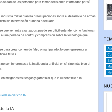
capacidad de las personas para tomar decisiones informadas por sí
a industria militar plantea preocupaciones sobre el desarrollo de armas
flicto sin intervención humana adecuada.
 se vuelven más avanzados, puede ser difícil entender cómo funcionan
r a una pérdida de control y comprensión sobre la tecnología que
TEM
Adm
rse para crear contenido falso o manipulado, lo que representa un
icias falsas.
Co
Est
 son inherentes a la inteligencia artificial en sí, sino más bien el
Mar
a.
Neg
en mitigar estos riesgos y garantizar que la IA beneficie a la
NUE
ede iniciar con IA
de la IA