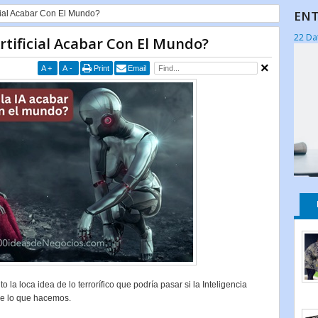
ENT
icial Acabar Con El Mundo?
22 Da
Artificial Acabar Con El Mundo?
A
+
A
-
Print
Email
a loca idea de lo terrorífico que podría pasar si la Inteligencia
 de lo que hacemos.