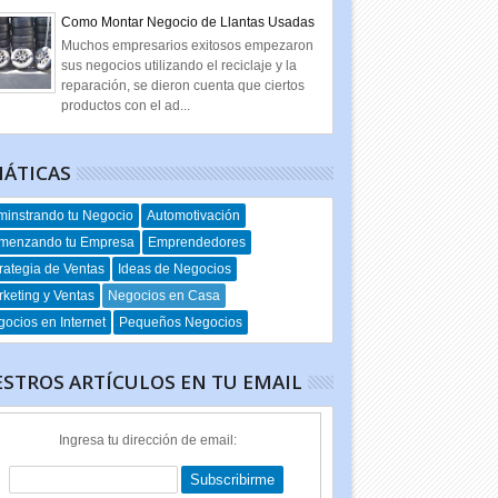
Como Montar Negocio de Llantas Usadas
Muchos empresarios exitosos empezaron
sus negocios utilizando el reciclaje y la
reparación, se dieron cuenta que ciertos
productos con el ad...
ÁTICAS
instrando tu Negocio
Automotivación
menzando tu Empresa
Emprendedores
rategia de Ventas
Ideas de Negocios
keting y Ventas
Negocios en Casa
ocios en Internet
Pequeños Negocios
STROS ARTÍCULOS EN TU EMAIL
Ingresa tu dirección de email: