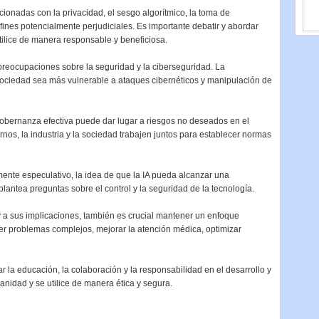
acionadas con la privacidad, el sesgo algorítmico, la toma de
fines potencialmente perjudiciales. Es importante debatir y abordar
utilice de manera responsable y beneficiosa.
preocupaciones sobre la seguridad y la ciberseguridad. La
ociedad sea más vulnerable a ataques cibernéticos y manipulación de
gobernanza efectiva puede dar lugar a riesgos no deseados en el
ernos, la industria y la sociedad trabajen juntos para establecer normas
nte especulativo, la idea de que la IA pueda alcanzar una
lantea preguntas sobre el control y la seguridad de la tecnología.
 y a sus implicaciones, también es crucial mantener un enfoque
lver problemas complejos, mejorar la atención médica, optimizar
 la educación, la colaboración y la responsabilidad en el desarrollo y
manidad y se utilice de manera ética y segura.