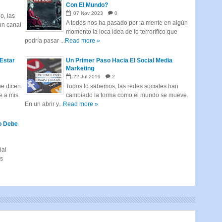
Con El Mundo?
07
Nov
2023
0
, las
A todos nos ha pasado por la mente en algún
un canal
momento la loca idea de lo terrorífico que
podría pasar ...
Read more »
Estar
Un Primer Paso Hacia El Social Media
Marketing
22
Jul
2019
2
ue dicen
Todos lo sabemos, las redes sociales han
ke a mis
cambiado la forma como el mundo se mueve.
En un abrir y...
Read more »
o Debe
ial
os