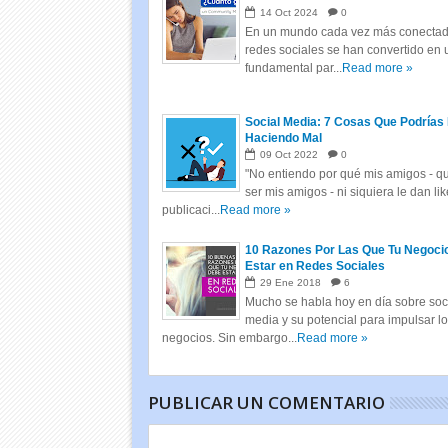
14
Oct
2024
0
En un mundo cada vez más conectado
redes sociales se han convertido en 
fundamental par...
Read more »
Social Media: 7 Cosas Que Podrías 
Haciendo Mal
09
Oct
2022
0
"No entiendo por qué mis amigos - q
ser mis amigos - ni siquiera le dan li
publicaci...
Read more »
10 Razones Por Las Que Tu Negoci
Estar en Redes Sociales
29
Ene
2018
6
Mucho se habla hoy en día sobre soc
media y su potencial para impulsar l
negocios. Sin embargo...
Read more »
PUBLICAR UN COMENTARIO