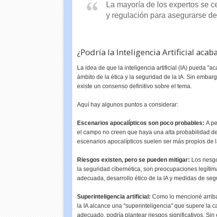
La mayoría de los expertos se ce
y regulación para asegurarse de 
¿Podría la Inteligencia Artificial aca
La idea de que la inteligencia artificial (IA) pueda 
ámbito de la ética y la seguridad de la IA. Sin emba
existe un consenso definitivo sobre el tema.
Aquí hay algunos puntos a considerar:
Escenarios apocalípticos son poco probables:
A pe
el campo no creen que haya una alta probabilidad de
escenarios apocalípticos suelen ser más propios de la
Riesgos existen, pero se pueden mitigar:
Los riesgo
la seguridad cibernética, son preocupaciones legíti
adecuada, desarrollo ético de la IA y medidas de seg
Superinteligencia artificial:
Como lo mencioné arriba
la IA alcance una "superinteligencia" que supere la 
adecuado, podría plantear riesgos significativos. Sin