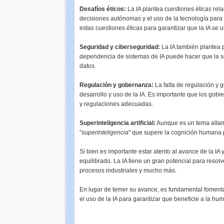
Desafíos éticos:
La IA plantea cuestiones éticas rel
decisiones autónomas y el uso de la tecnología para 
estas cuestiones éticas para garantizar que la IA se 
Seguridad y ciberseguridad:
La IA también plantea 
dependencia de sistemas de IA puede hacer que la s
datos.
Regulación y gobernanza:
La falta de regulación y 
desarrollo y uso de la IA. Es importante que los gobi
y regulaciones adecuadas.
Superinteligencia artificial:
Aunque es un tema altame
"
superinteligencia
" que supere la cognición humana p
Si bien es importante estar atento al avance de la IA
equilibrado. La IA tiene un gran potencial para reso
procesos industriales y mucho más.
En lugar de temer su avance, es fundamental fomentar
el uso de la IA para garantizar que beneficie a la hu