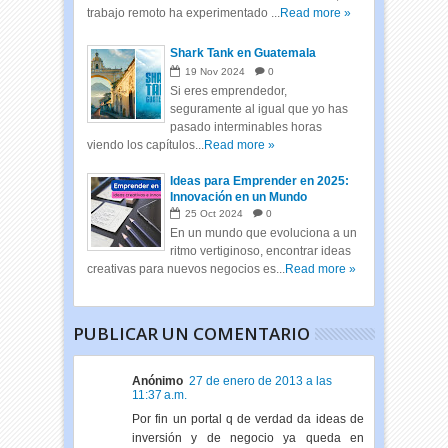
trabajo remoto ha experimentado ...
Read more »
Shark Tank en Guatemala
19
Nov
2024
0
Si eres emprendedor,
seguramente al igual que yo has
pasado interminables horas
viendo los capítulos...
Read more »
Ideas para Emprender en 2025:
Innovación en un Mundo
Cambiante
25
Oct
2024
0
En un mundo que evoluciona a un
ritmo vertiginoso, encontrar ideas
creativas para nuevos negocios es...
Read more »
PUBLICAR UN COMENTARIO
Anónimo
27 de enero de 2013 a las
11:37 a.m.
Por fin un portal q de verdad da ideas de
inversión y de negocio ya queda en