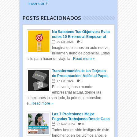
Inversión?
POSTS RELACIONADOS
No Sabotees Tus Objetivos: Evita
estos 10 Errores al Empezar el
Año
29
Dic
2024
0
Imagina que tienes un auto nuevo,
brillante y lleno de potencial. Estás
listo para hacer un viaje la...
Read more »
Transformación de las Tarjetas
de Presentación: Adiós al Papel,
Hola a las Tarjetas Inteligentes
17
Dic
2024
0
En el vertiginoso mundo
empresarial actual, donde las
conexiones lo son todo, la primera impresión
e...
Read more »
Las 7 Profesiones Mejor
Pagadas Trabajando Desde Casa
27
Nov
2024
0
Todos hemos sido testigos de éste
fonómeno: en los últimos años, el