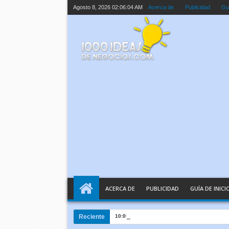
Agosto 8, 2026
02:06:05 AM
Acerca de
Publicidad
Guí
ACERCA DE
PUBLICIDAD
GUÍA DE INICI
Reciente
10:05 AM
Inteligencia Artificial Explicada e