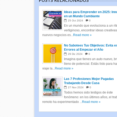
POSTS RELACIONADOS
Ideas para Emprender en 2025: Inn
en un Mundo Cambiante
25
Oct
2024
0
En un mundo que evoluciona a un ri
vertiginoso, encontrar ideas creativa
nuevos negocios es...
Read more »
No Sabotees Tus Objetivos: Evita e
Errores al Empezar el Año
29
Dic
2024
0
Imagina que tienes un auto nuevo, bri
lleno de potencial. Estás listo para h
viaje la...
Read more »
Las 7 Profesiones Mejor Pagadas
Trabajando Desde Casa
27
Nov
2024
0
Todos hemos sido testigos de éste
fonómeno: en los últimos años, el tra
remoto ha experimentado ...
Read more »