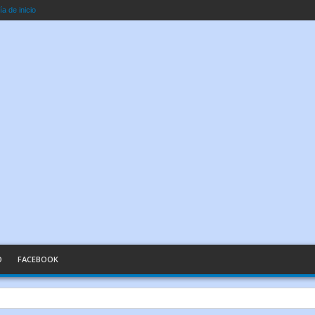
a de inicio
O
FACEBOOK
n Palabras Sencillas