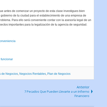
ue antes de comenzar un proyecto de esta clase investigues bien
el gobierno de tu ciudad para el establecimiento de una empresa de
roblema. Para ello será conveniente contar con la asesoría legal de un
ectos importantes para la legalización de tu agencia de seguridad.
conveniencia
 funcionar
s de Negocios
,
Negocios Rentables
,
Plan de Negocios
Anterior
7 Pecados Que Pueden Llevarte a un Infierno
Financiero