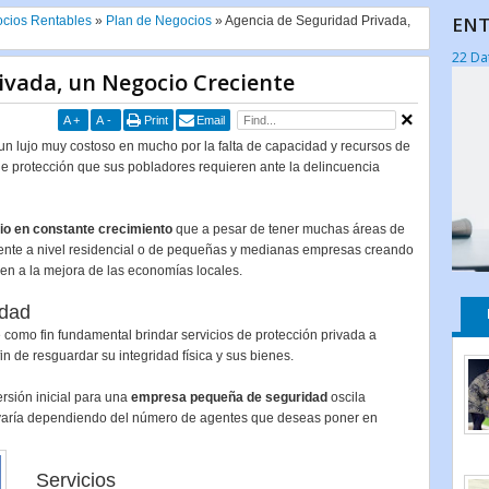
ENT
cios Rentables
»
Plan de Negocios
»
Agencia de Seguridad Privada,
22 Da
ivada, un Negocio Creciente
A
+
A
-
Print
Email
n lujo muy costoso en mucho por la falta de capacidad y recursos de
de protección que sus pobladores requieren ante la delincuencia
io en constante crecimiento
que a pesar de tener muchas áreas de
ente a nivel residencial o de pequeñas y medianas empresas creando
en a la mejora de las economías locales.
idad
omo fin fundamental brindar servicios de protección privada a
in de resguardar su integridad física y sus bienes.
rsión inicial para una
empresa pequeña de seguridad
oscila
 varía dependiendo del número de agentes que deseas poner en
Servicios