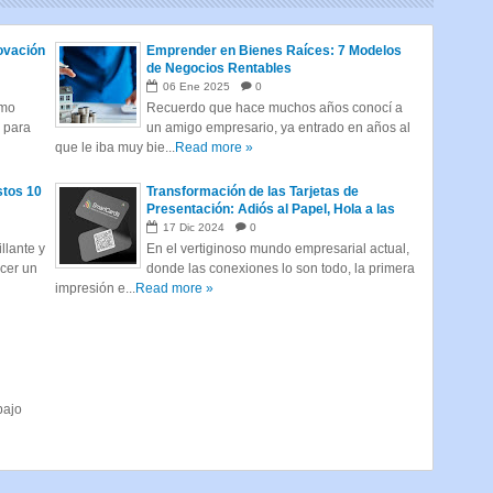
ovación
Emprender en Bienes Raíces: 7 Modelos
de Negocios Rentables
06
Ene
2025
0
tmo
Recuerdo que hace muchos años conocí a
s para
un amigo empresario, ya entrado en años al
que le iba muy bie...
Read more »
stos 10
Transformación de las Tarjetas de
Presentación: Adiós al Papel, Hola a las
Tarjetas Inteligentes
17
Dic
2024
0
llante y
En el vertiginoso mundo empresarial actual,
acer un
donde las conexiones lo son todo, la primera
impresión e...
Read more »
bajo