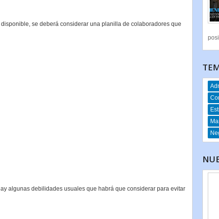
disponible, se deberá considerar una planilla de colaboradores que
posi
TEM
Adm
Co
Est
Mar
Neg
NUE
hay algunas debilidades usuales que habrá que considerar para evitar