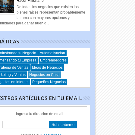
Hacer Millonario
De todos los negocios que existen los
bienes raíces representan probablemente
la rama con mayores opciones y
bilidades para ganar buen d...
ÁTICAS
instrando tu Negocio
Automotivación
menzando tu Empresa
Emprendedores
rategia de Ventas
Ideas de Negocios
keting y Ventas
Negocios en Casa
ocios en Internet
Pequeños Negocios
STROS ARTÍCULOS EN TU EMAIL
Ingresa tu dirección de email: