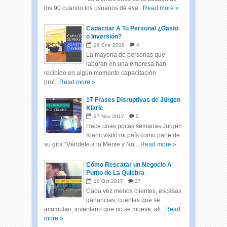
los 90 cuando los usuarios de esa...
Read more »
Capacitar A Tu Personal ¿Gasto
o Inversión?
26
Ene
2018
4
La mayoría de personas que
laboran en una empresa han
recibido en algún momento capacitación
prof...
Read more »
17 Frases Disruptivas de Jürgen
Klaric
27
Nov
2017
0
Hace unas pocas semanas Jürgen
Klaric visitó mi país como parte de
su gira "Véndele a la Mente y No ...
Read more »
Cómo Rescatar un Negocio A
Punto de La Quiebra
10
Oct
2017
37
Cada vez menos clientes, escasas
ganancias, cuentas que se
acumulan, inventario que no se mueve, alt...
Read
more »