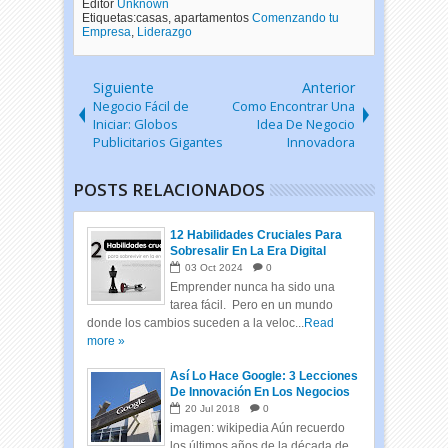
Editor
Unknown
Etiquetas:casas, apartamentos
Comenzando tu
Empresa
,
Liderazgo
Siguiente
Anterior
Negocio Fácil de
Como Encontrar Una
Iniciar: Globos
Idea De Negocio
Publicitarios Gigantes
Innovadora
POSTS RELACIONADOS
12 Habilidades Cruciales Para
Sobresalir En La Era Digital
03
Oct
2024
0
Emprender nunca ha sido una
tarea fácil. Pero en un mundo
donde los cambios suceden a la veloc...
Read
more »
Así Lo Hace Google: 3 Lecciones
De Innovación En Los Negocios
20
Jul
2018
0
imagen: wikipedia Aún recuerdo
los últimos años de la década de