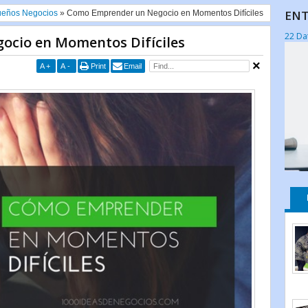
ENT
eños Negocios
»
Como Emprender un Negocio en Momentos Difíciles
22 Da
cio en Momentos Difíciles
A
+
A
-
Print
Email