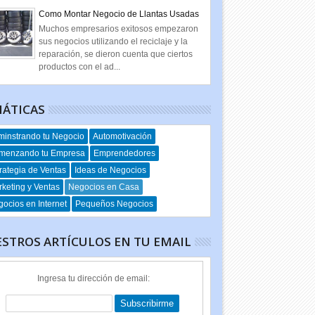
Como Montar Negocio de Llantas Usadas
Muchos empresarios exitosos empezaron
sus negocios utilizando el reciclaje y la
reparación, se dieron cuenta que ciertos
productos con el ad...
ÁTICAS
instrando tu Negocio
Automotivación
menzando tu Empresa
Emprendedores
rategia de Ventas
Ideas de Negocios
keting y Ventas
Negocios en Casa
ocios en Internet
Pequeños Negocios
STROS ARTÍCULOS EN TU EMAIL
Ingresa tu dirección de email: