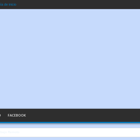
a de inicio
O
FACEBOOK
n Palabras Sencillas