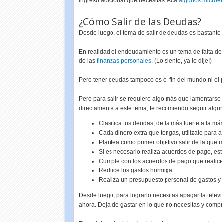
ingreso adicional que necesitas. Acá
algunos microe
¿Cómo Salir de las Deudas?
Desde luego, el tema de salir de deudas es bastante c
En realidad el endeudamiento es un tema de falta de
de las
finanzas personales
. (Lo siento, ya lo dije!)
Pero tener deudas tampoco es el fin del mundo ni el
Pero para salir se requiere algo más que lamentarse 
directamente a este tema, te recomiendo seguir algun
Clasifica tus deudas, de la más fuerte a la má
Cada dinero extra que tengas, utilízalo para 
Plantea como primer objetivo salir de la que
Si es necesario realiza acuerdos de pago, est
Cumple con los acuerdos de pago que realic
Reduce los gastos hormiga
Realiza un presupuesto personal de gastos y 
Desde luego, para lograrlo necesitas apagar la televis
ahora. Deja de gastar en lo que no necesitas y compr