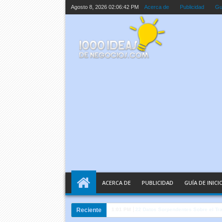
Agosto 8, 2026
02:06:44 PM
Acerca de
Publicidad
Guí
ACERCA DE
PUBLICIDAD
GUÍA DE INICI
Reciente
10:05 AM
Inteligencia Artificial Explicada e