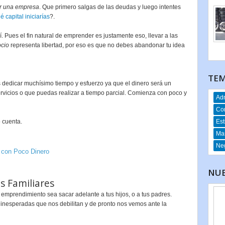
r una empresa
. Que primero salgas de las deudas y luego intentes
é capital iniciarías
?.
 Pues el fin natural de emprender es justamente eso, llevar a las
ocio
representa libertad, por eso es que no debes abandonar tu idea
TEM
ás dedicar muchísimo tiempo y esfuerzo ya que el dinero será un
rvicios o que puedas realizar a tiempo parcial. Comienza con poco y
Adm
Co
Est
 cuenta.
Mar
Neg
r con Poco Dinero
NUE
s Familiares
emprendimiento sea sacar adelante a tus hijos, o a tus padres.
inesperadas que nos debilitan y de pronto nos vemos ante la