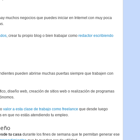
ay muchos negocios que puedes iniciar en Internet con muy poca
as.
ados
, crear tu propio blog o bien trabajar como
redactor escribiendo
dientes pueden abrirse muchas puertas siempre que trabajen con
fico, diseño web, creación de sitios web o realización de programas
utónomos.
ho
valor a esta clase de trabajo como freelance
que desde luego
os en que no estás atendiendo tu empleo.
ueño
esde tu casa
durante los fines de semana que te permitan generar ese