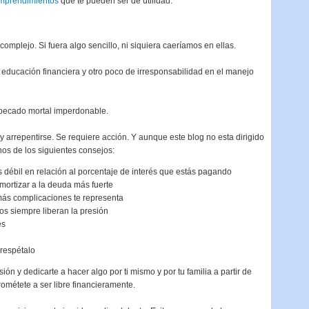
mprendimientos
que te pueden ser de utilidad.
omplejo. Si fuera algo sencillo, ni siquiera caeríamos en ellas.
 educación financiera y otro poco de irresponsabilidad en el manejo
 pecado mortal imperdonable.
y arrepentirse. Se requiere acción. Y aunque este blog no esta dirigido
os de los siguientes consejos:
s débil en relación al porcentaje de interés que estás pagando
amortizar a la deuda más fuerte
 más complicaciones te representa
os siempre liberan la presión
es
respétalo
ión y dedicarte a hacer algo por ti mismo y por tu familia a partir de
ométete a ser libre financieramente.