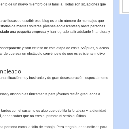
miento de un nuevo miembro de la familia. Todas son situaciones que
avillosas de escribir este blog es el sin número de mensajes que
istorias de madres solteras, jóvenes adolescentes y hasta personas
iciado una pequeña empresa
y han logrado salir adelante financiera y
obreponerte y salir exitoso de esta etapa de crisis. Así pues, si acaso
lugar de que sea un obstáculo convéncete de que es suficiente motivo
mpleado
una situación muy frustrante y de gran desesperación, especialmente
sas y disponibles únicamente para jóvenes recién graduados a
.
tardes con el sustento es algo que debilita la fortaleza y la dignidad
, debes saber que no eres el primero ni serás el último.
na persona como la falta de trabajo. Pero tengo buenas noticias para