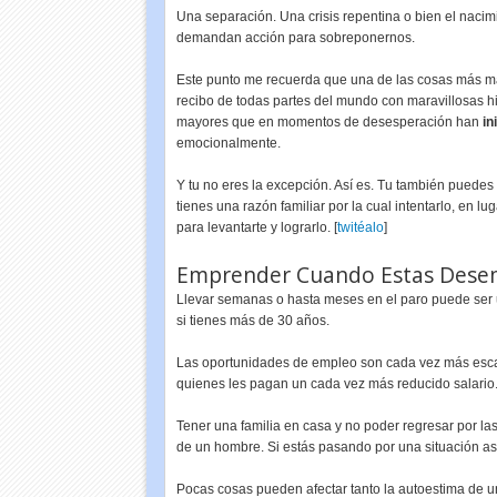
Una separación. Una crisis repentina o bien el naci
demandan acción para sobreponernos.
Este punto me recuerda que una de las cosas más mar
recibo de todas partes del mundo con maravillosas h
mayores que en momentos de desesperación han
in
emocionalmente.
Y tu no eres la excepción. Así es. Tu también puedes s
tienes una razón familiar por la cual intentarlo, en 
para levantarte y lograrlo. [
twitéalo
]
Emprender Cuando Estas Dese
Llevar semanas o hasta meses en el paro puede ser 
si tienes más de 30 años.
Las oportunidades de empleo son cada vez más esca
quienes les pagan un cada vez más reducido salario
Tener una familia en casa y no poder regresar por las 
de un hombre. Si estás pasando por una situación así
Pocas cosas pueden afectar tanto la autoestima de u