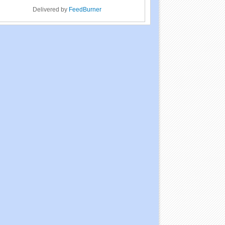
Delivered by
FeedBurner