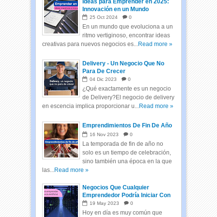
Ideas para Emprender en 2025:
Innovación en un Mundo
Cambiante
25
Oct
2024
0
En un mundo que evoluciona a un
ritmo vertiginoso, encontrar ideas
creativas para nuevos negocios es...
Read more »
Delivery - Un Negocio Que No
Para De Crecer
04
Dic
2023
0
¿Qué exactamente es un negocio
de Delivery?El negocio de delivery
en escencia implica proporcionar u...
Read more »
Emprendimientos De Fin De Año
16
Nov
2023
0
La temporada de fin de año no
solo es un tiempo de celebración,
sino también una época en la que
las...
Read more »
Negocios Que Cualquier
Emprendedor Podría Iniciar Con
Inteligencia Artificial
19
May
2023
0
Hoy en día es muy común que