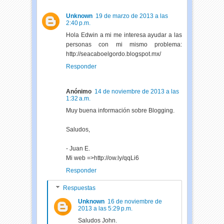
Unknown
19 de marzo de 2013 a las
2:40 p.m.
Hola Edwin a mi me interesa ayudar a las
personas con mi mismo problema:
http://seacaboelgordo.blogspot.mx/
Responder
Anónimo
14 de noviembre de 2013 a las
1:32 a.m.
Muy buena información sobre Blogging.
Saludos,
- Juan E.
Mi web =>http://ow.ly/qqLi6
Responder
Respuestas
Unknown
16 de noviembre de
2013 a las 5:29 p.m.
Saludos John.