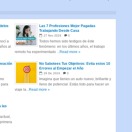
delos
Las 7 Profesiones Mejor Pagadas
Trabajando Desde Casa
27
Nov
2024
0
ocí a
Todos hemos sido testigos de éste
años al
fonómeno: en los últimos años, el trabajo
remoto ha experimentado ...
Read more »
ovación
No Sabotees Tus Objetivos: Evita estos 10
Errores al Empezar el Año
29
Dic
2024
0
tmo
Imagina que tienes un auto nuevo, brillante y
s para
lleno de potencial. Estás listo para hacer un
viaje la...
Read more »
a las
actual,
 primera