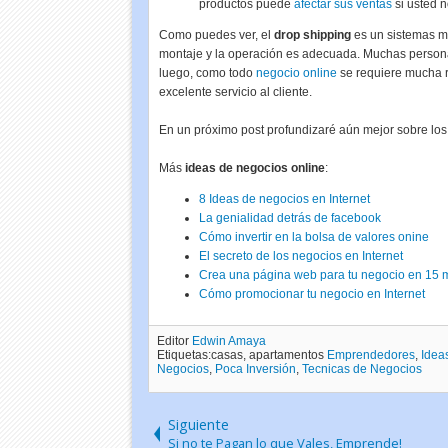
productos puede
afectar sus ventas
si usted n
Como puedes ver, el
drop shipping
es un sistemas mu
montaje y la operación es adecuada. Muchas perso
luego, como todo
negocio online
se requiere mucha r
excelente servicio al cliente.
En un próximo post profundizaré aún mejor sobre los 
Más
ideas de negocios online
:
8 Ideas de negocios en Internet
La genialidad detrás de facebook
Cómo invertir en la bolsa de valores onine
El secreto de los negocios en Internet
Crea una página web para tu negocio en 15 
Cómo promocionar tu negocio en Internet
Editor
Edwin Amaya
Etiquetas:casas, apartamentos
Emprendedores
,
Idea
Negocios
,
Poca Inversión
,
Tecnicas de Negocios
Siguiente
Si no te Pagan lo que Vales, Emprende!