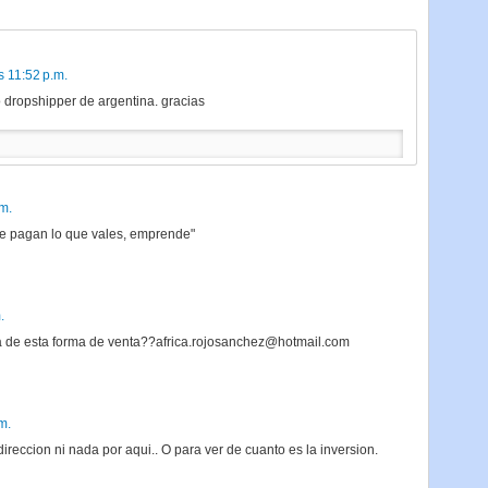
s 11:52 p.m.
o dropshipper de argentina. gracias
m.
 te pagan lo que vales, emprende"
.
a de esta forma de venta??africa.rojosanchez@hotmail.com
m.
ccion ni nada por aqui.. O para ver de cuanto es la inversion.