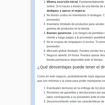
Mínima inversión inicial
. Fundamentalmente so
online. Si lo haces a través de una tienda de 
dediques a operar el negocio
.
No tienes costos en inventarios ni bodegas. 
proveedor.
Inventario ilimitado de productos para vender.
gamma de productos en tu tienda.
Buenas ganancias
. Los riesgos de perdidas
cliente y luego pagas a tu proveedor quedán
No te ocupas de empaques ni envíos. Tu prior
proveedor.
Mercado global ilimitado. Puedes vender tus 
Negocio abierto 24 horas. Puedes operar desd
tienda permanece disponible todo el tiempo.
¿Qué desventajas puede tener el d
Como en todo negocio, probablemente haya algunas 
que son mínimas y la clave para poder manejarlas e
Eventuales demoras en la entrega de los prod
Reclamos de garantías y devoluciones por part
labor corresponde a su proveedor ante el clie
Desconocimiento sobre las características de