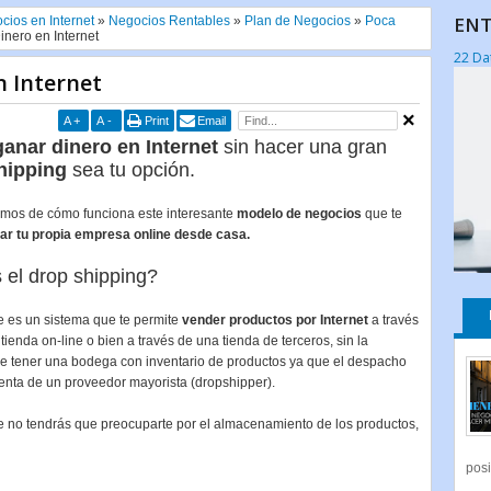
ENT
cios en Internet
»
Negocios Rentables
»
Plan de Negocios
»
Poca
inero en Internet
22 Da
n Internet
A
+
A
-
Print
Email
ganar dinero en Internet
sin hacer una gran
hipping
sea tu opción.
mos de cómo funciona este interesante
modelo de negocios
que te
iar tu propia empresa online desde casa.
 el drop shipping?
 es un sistema que te permite
vender productos por Internet
a través
 tienda on-line o bien a través de una tienda de terceros, sin la
e tener una bodega con inventario de productos ya que el despacho
enta de un proveedor mayorista (dropshipper).
ue no tendrás que preocuparte por el almacenamiento de los productos,
posi