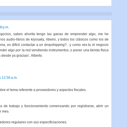
8 p.m.
gocios, sabes ahorita tengo las ganas de emprender algo, me he
s audio-libros de kiyosaky, ribeiro, y todos los clásicos como los de
ria, es difícil contactar a un dropshipping?.. y como ves tu el negocio
nder algo por la red vendiendo instrumentos, o poner una tienda física
desde ya gracias!.. Alberto.
s 12:56 a.m.
e el tema referente a proveedores y aspectos fiscales.
as de trabajo y funcionamiento comenzando por registrarse, abrir un
r mes.
edores regulares con sus especificiaciones.