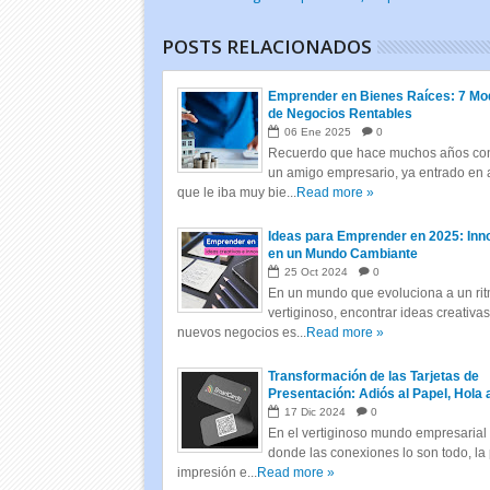
POSTS RELACIONADOS
Emprender en Bienes Raíces: 7 Mo
de Negocios Rentables
06
Ene
2025
0
Recuerdo que hace muchos años con
un amigo empresario, ya entrado en 
que le iba muy bie...
Read more »
Ideas para Emprender en 2025: Inn
en un Mundo Cambiante
25
Oct
2024
0
En un mundo que evoluciona a un ri
vertiginoso, encontrar ideas creativa
nuevos negocios es...
Read more »
Transformación de las Tarjetas de
Presentación: Adiós al Papel, Hola 
Tarjetas Inteligentes
17
Dic
2024
0
En el vertiginoso mundo empresarial 
donde las conexiones lo son todo, la
impresión e...
Read more »