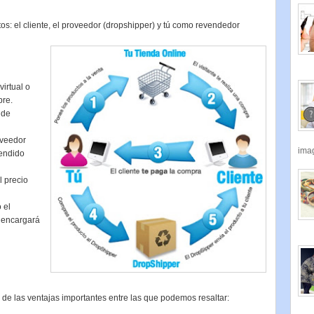
s: el cliente, el proveedor (dropshipper) y tú como revendedor
virtual o
re.
ide
oveedor
imag
vendido
l precio
 el
e encargará
 de las ventajas importantes entre las que podemos resaltar: