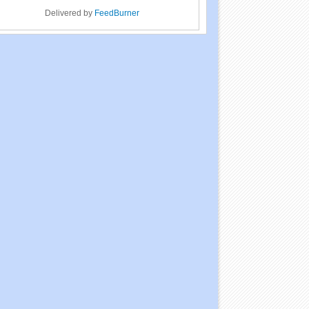
Delivered by
FeedBurner