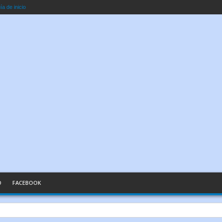
a de inicio
O
FACEBOOK
n Palabras Sencillas