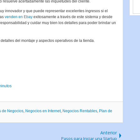
o resuelve acertadamente las inquietudes del cliente.
y innovador y que puede representar excelentes ingresos si el
nas
venden en Ebay
exitosamente a través de este sistema y desde
esponsabilidad y cuidar muy bien los detalles para poder brindar un
detalles del montaje y aspectos operativos de la tienda.
minutos
s de Negocios
,
Negocios en Internet
,
Negocios Rentables
,
Plan de
Anterior
Pasos para Iniciar una Startup