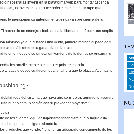
lo necesitarás invertir en la plataforma web para montar tu tienda
subastas, la inversión se reduce prácticamente a el
tiempo que
Como lo mencionamos anteriormente, estos van por cuenta de tu
 El hecho de no manejar stocks te da la libertad de ofrecer una amplia
 son mínimos ya que si haces una venta, primero recibes el pago de tu
TEM
dote automáticamente tu ganancia en la mano.
idad en el negocio se enfoca en vender y de lo demás se encarga tu
Adm
productos prácticamente a cualquier país del mundo.
Co
e tu casa o desde cualquier lugar y la hora que te plazca. Además tu
Est
Mar
ropshipping?
Neg
debilidades del sistema que haya que considerar, aunque te aseguro
NUE
s una buena comunicación con tu proveedor mayorista:
uctos.
e de los clientes. Aquí es importante tener claro que aunque esta
nte el responsable sigues siendo tu.
 los productos que vende. No tener un adecuado conocimiento de los