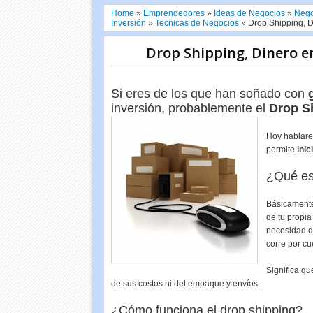
Home
»
Emprendedores
»
Ideas de Negocios
»
Nego
Inversión
»
Tecnicas de Negocios
»
Drop Shipping, D
Drop Shipping, Dinero e
Si eres de los que han soñado con
inversión, probablemente el
Drop S
Hoy hablare
permite
inic
¿Qué es
Básicamente
de tu propia
necesidad d
corre por cu
Significa q
de sus costos ni del empaque y envíos.
¿Cómo funciona el drop shipping?