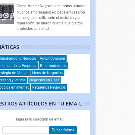
Como Montar Negocio de Llantas Usadas
Muchos empresarios exitosos empezaron
sus negocios utilizando el reciclaje y la
reparación, se dieron cuenta que ciertos
productos con el ad...
ÁTICAS
instrando tu Negocio
Automotivación
menzando tu Empresa
Emprendedores
rategia de Ventas
Ideas de Negocios
keting y Ventas
Negocios en Casa
ocios en Internet
Pequeños Negocios
STROS ARTÍCULOS EN TU EMAIL
Ingresa tu dirección de email: