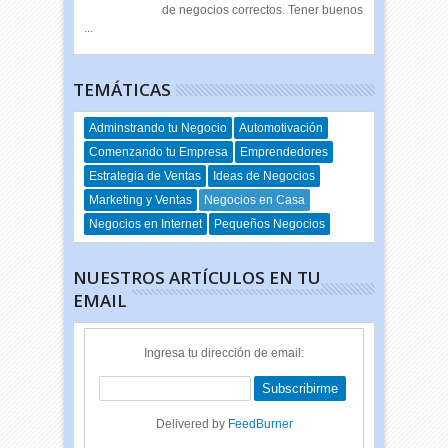
de negocios correctos. Tener buenos
...
TEMÁTICAS
Adminstrando tu Negocio
Automotivación
Comenzando tu Empresa
Emprendedores
Estrategia de Ventas
Ideas de Negocios
Marketing y Ventas
Negocios en Casa
Negocios en Internet
Pequeños Negocios
NUESTROS ARTÍCULOS EN TU
EMAIL
Ingresa tu dirección de email:
Delivered by
FeedBurner