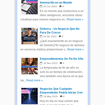
Innovación en un Mundo
Cambiante
25
Oct
2024
0
En un mundo que evoluciona a un
ritmo vertiginoso, encontrar ideas
creativas para nuevos negocios es...
Read more »
Delivery - Un Negocio Que No
Para De Crecer
04
Dic
2023
0
¿Qué exactamente es un negocio
de Delivery?El negocio de delivery
en escencia implica proporcionar u...
Read more »
Emprendimientos De Fin De Año
16
Nov
2023
0
La temporada de fin de año no
solo es un tiempo de celebración,
sino también una época en la que
las...
Read more »
Negocios Que Cualquier
Emprendedor Podría Iniciar Con
Inteligencia Artificial
19
May
2023
0
Hoy en día es muy común que