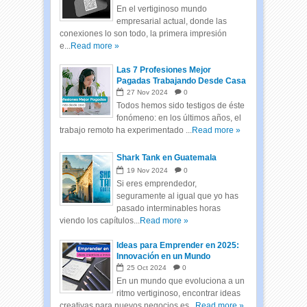
En el vertiginoso mundo
empresarial actual, donde las
conexiones lo son todo, la primera impresión
e...
Read more »
Las 7 Profesiones Mejor
Pagadas Trabajando Desde Casa
27
Nov
2024
0
Todos hemos sido testigos de éste
fonómeno: en los últimos años, el
trabajo remoto ha experimentado ...
Read more »
Shark Tank en Guatemala
19
Nov
2024
0
Si eres emprendedor,
seguramente al igual que yo has
pasado interminables horas
viendo los capítulos...
Read more »
Ideas para Emprender en 2025:
Innovación en un Mundo
Cambiante
25
Oct
2024
0
En un mundo que evoluciona a un
ritmo vertiginoso, encontrar ideas
creativas para nuevos negocios es...
Read more »