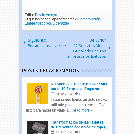
Editor
Edwin Amaya
Etiquetas:casas, apartamentos
Automotivación
,
Emprendedores
,
Liderazgo
Siguiente
Anterior
Entrada más reciente
12 Secretos Mejor
Guardados de Los
Empresarios Exitosos
POSTS RELACIONADOS
No Sabotees Tus Objetivos: Evita
estos 10 Errores al Empezar el
Año
29
Dic
2024
0
Imagina que tienes un auto nuevo,
brillante y lleno de potencial. Estás
listo para hacer un viaje la...
Read more »
Transformación de las Tarjetas
de Presentación: Adiós al Papel,
Hola a las Tarjetas Inteligentes
17
Dic
2024
0