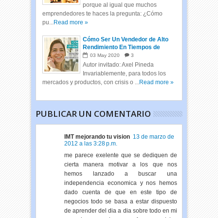
porque al igual que muchos
emprendedores te haces la pregunta: ¿Cómo
pu...
Read more »
Cómo Ser Un Vendedor de Alto
Rendimiento En Tiempos de
Crisis
03
May
2020
3
Autor invitado: Axel Pineda
Invariablemente, para todos los
mercados y productos, con crisis o ...
Read more »
PUBLICAR UN COMENTARIO
IMT mejorando tu vision
13 de marzo de
2012 a las 3:28 p.m.
me parece exelente que se dediquen de
cierta manera motivar a los que nos
hemos lanzado a buscar una
independencia economica y nos hemos
dado cuenta de que en este tipo de
negocios todo se basa a estar dispuesto
de aprender del dia a dia sobre todo en mi