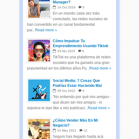
Manager?
14
Oct
2024
0
En un mundo cada vez más
conectado, las redes sociales se
han convertido en un canal fundamental
par...
Read more »
Cómo Impulsar Tu
Emprendimiento Usando Tiktok
03
Abr
2023
0
TikTok es una plataforma de redes
sociales que ha ganado una gran
popularidad en los últimos años.Pu...
Read more »
Social Media: 7 Cosas Que
Podrías Estar Haciendo Mal
09
Oct
2022
0
"No entiendo por qué mis amigos -
que dicen ser mis amigos - ni
siquiera le dan like a mis publicaci...
Read more »
¿Cómo Vender Más En Mi
Negocio?
01
May
2021
12
Seguro has llegado hasta acá