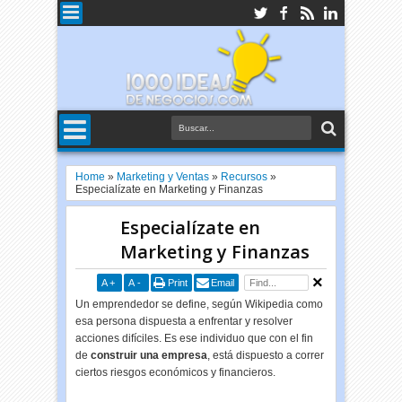
Home
»
Marketing y Ventas
»
Recursos
»
Especialízate en Marketing y Finanzas
Especialízate en
Marketing y Finanzas
A
+
A
-
Print
Email
Un emprendedor se define, según Wikipedia como
esa persona dispuesta a enfrentar y resolver
acciones difíciles. Es ese individuo que con el fin
de
construir una empresa
, está dispuesto a correr
ciertos riesgos económicos y financieros.