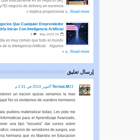
¿Qué exactamente es un negocio de
ry?El negocio de delivery en escencia
implica proporcionar u...
Read more »
gocios Que Cualquier Emprendedor
ría Iniciar Con Inteligencia Artificial
0
May
2023
19
día es muy común que todo el mundo
a de la Inteligencia Artificial. Algunos
a...
Read more »
إرسال تعليق
Tecnux.M
23 أكتوبر 2010 في 2:31 م
dedores un nacion quizas seriamos la mas
¡jaja! No os olvidemos de vuestros hermanos.
ala pudiera materializar todas; Les pido me
 Informaticas para el Aprendizaje Avanzado,
oner una tipo "escuela" dar cursos sobre
rafico, creacion de servidores de juegos, uso
o una hermana que es Maestra en Educacion