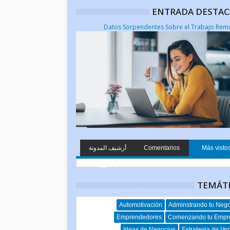
ENTRADA DESTA
أرشيف المدونة
Comentarios
Más visto
الإلكترونية
TEMÁT
Automotivación
Adminstrando tu Neg
Emprendedores
Comenzando tu Empr
Ideas de Negocios
Estrategia de Ve