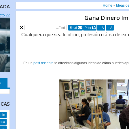
CADA
Home
»
Ideas d
22 Datos Sorpendentes Sobre el Trabajo Remoto
Gana Dinero Im
Email
Print
-
A
+
A
Cualquiera que sea tu oficio, profesión o área de ex
En un
post reciente
te ofrecimos algunas ideas de cómo puedes apr
s
ICAS
ocio
esa
ntas