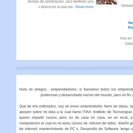
tiempo de celebración, sino también una
Delive
época en la que las...
Read more »
Ne
Pod
Hoy en 
habl
Hola mi amigos... emprendedores, si fueramos todos los empren
poderosas y desarrollada nacion del mundo, pero en fin 
Que tal mis estimados, soy un joven emprendedor, lleno de ideas, oj
apoyen sobre mi idea a la cual llamo ITIAA: Instituto de Tecnologias
quiero impartir cursos, pero no de casa en casa, en un local, p
computacion la cual es mi area, cursos de: edicion de video, diseño g
de internet, mantenimiento de PC´s, Desarrollo de Software. teng