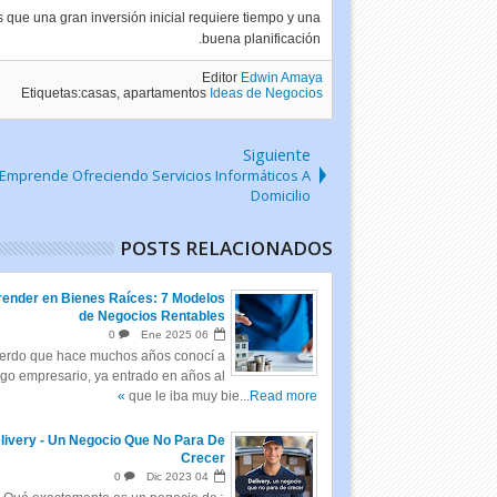
que una gran inversión inicial requiere tiempo y una
buena planificación.
Editor
Edwin Amaya
Etiquetas:casas, apartamentos
Ideas de Negocios
Siguiente
Emprende Ofreciendo Servicios Informáticos A
Domicilio
POSTS RELACIONADOS
ender en Bienes Raíces: 7 Modelos
de Negocios Rentables
0
Ene
2025
06
erdo que hace muchos años conocí a
go empresario, ya entrado en años al
que le iba muy bie...
Read more »
livery - Un Negocio Que No Para De
Crecer
0
Dic
2023
04