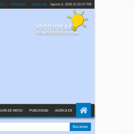
icio
Publicidad
Acerca de
Agosto 6, 2026
01:50:48 PM
GUÍA DE INICIO
PUBLICIDAD
ACERCA DE
tificial Explicada en Palabras Sencillas
10:05 AM
Reciente