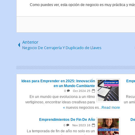
Como puedes ver, esta opción de negocio es muy práctica y más 
Anterior
Negocio De Cerrajería Y Duplicado de Llaves
Ideas para Emprender en 2025: Innovación
Empr
en un Mundo Cambiante
0
Oct
2024
25
En un mundo que evoluciona a un ritmo
Recu
vertiginoso, encontrar ideas creativas para
un ami
nuevos negocios es...
Read more »
Emprendimientos De Fin De Año
De
0
Nov
2023
16
La temporada de fin de año no solo es un