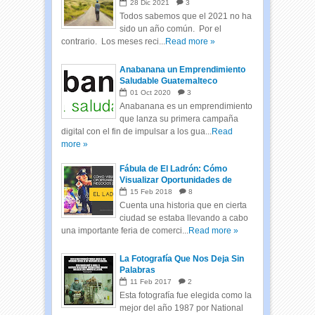
28
Dic
2021
3
Todos sabemos que el 2021 no ha
sido un año común. Por el
contrario. Los meses reci...
Read more »
Anabanana un Emprendimiento
Saludable Guatemalteco
01
Oct
2020
3
Anabanana es un emprendimiento
que lanza su primera campaña
digital con el fin de impulsar a los gua...
Read
more »
Fábula de El Ladrón: Cómo
Visualizar Oportunidades de
Negocios
15
Feb
2018
8
Cuenta una historia que en cierta
ciudad se estaba llevando a cabo
una importante feria de comerci...
Read more »
La Fotografía Que Nos Deja Sin
Palabras
11
Feb
2017
2
Esta fotografía fue elegida como la
mejor del año 1987 por National