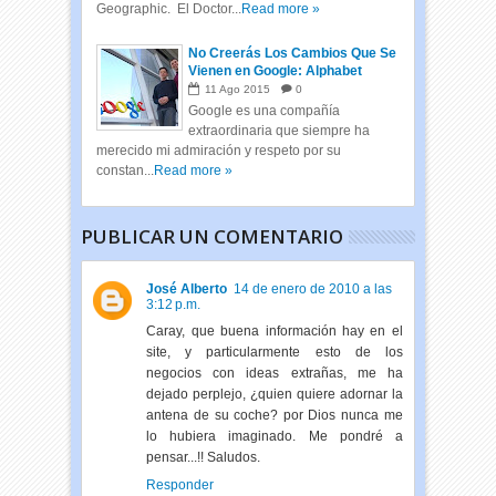
Geographic. El Doctor...
Read more »
No Creerás Los Cambios Que Se
Vienen en Google: Alphabet
11
Ago
2015
0
Google es una compañía
extraordinaria que siempre ha
merecido mi admiración y respeto por su
constan...
Read more »
PUBLICAR UN COMENTARIO
José Alberto
14 de enero de 2010 a las
3:12 p.m.
Caray, que buena información hay en el
site, y particularmente esto de los
negocios con ideas extrañas, me ha
dejado perplejo, ¿quien quiere adornar la
antena de su coche? por Dios nunca me
lo hubiera imaginado. Me pondré a
pensar...!! Saludos.
Responder