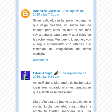
Aloe Vera ClaraOvt
28 de agosto de
2010 a las 7:51 p.m.
Sì, en realidad, a mí tampoco me pagan lo
que valgo. Veamos, un sueño salir de
trabajar para otros. Yo dije: Nunca más
voy a trabajar para otros, y aquí estoy en
las ocho horas. Muy bueno tu aporte y voy
a seguir aprendiendo con ustedes que
fomentan mi imaginaciòn de forma
magistral.
Responder
Edwin Amaya
1 de septiembre de
2010 a las 9:14 a.m.
Así es Roberto Marroquín, de hecho estas
ideas son inspiradoras y nos demuestran
que el límite es la creatividad.
Clara Vitureira. Lo bueno es que tienes la
visión. Lucha por ello, crea, trabaja y
pronto tu libertad financiera será una