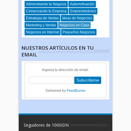
Adminstrando tu Negocio
Automotivación
Comenzando tu Empresa
Emprendedores
Estrategia de Ventas
Ideas de Negocios
Marketing y Ventas
Negocios en Casa
Negocios en Internet
Pequeños Negocios
NUESTROS ARTÍCULOS EN TU
EMAIL
Ingresa tu dirección de email:
Delivered by
FeedBurner
Seguidores de 1000IDN