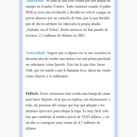
LaserMonks
: Se trata de una web creada por una abadía de
monjes en Estados Unidos. Todo comenzó cuando el padre
McKoy tuvo una revelación y decidió no volver a pagar un
precio abusivo por un cartucho de tinta, por lo que decidió
que de ahí en adelante los fabricaría la propia abadía.
¡Alabado sea el Señor!, desde entonces no han parado de
forrarse: 2,5 millones de dólares en 2005.
AntennaBalls
: Seguro que si alguna vez se nos ocurriera la
absurda idea de vender una antena con una pelota pinchada
no sabríamos cómo hacerlo. Esto fue lo que hizo Jason
Wall, que sin miedo a que le llamaran loco, ahora las vende
como churros y es millonario.
FitDeck:
Estos visionarios han creado una baraja de cartas
para hacer deporte, en la que se explica, con ilustraciones y
todo, las posturas del cuerpo que hay que adoptar y los
distintos ejercicios para rebajar la tripa. Es muy fácil: sólo
hay que venderlas al módico precio de 18,95 dólares, y en
un año se consiguen unas ventas de 4,7 millones de
dólares.