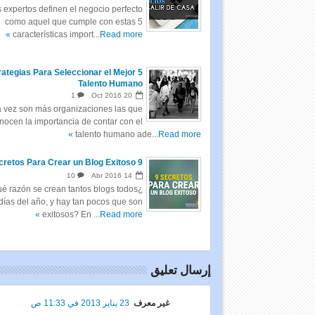
expertos definen el negocio perfecto
como aquel que cumple con estas 5
características import...
Read more »
strategias Para Seleccionar el Mejor
Talento Humano
1
Oct
2016
20
 vez son más organizaciones las que
nocen la importancia de contar con el
talento humano ade...
Read more »
9 Secretos Para Crear un Blog Exitoso
10
Abr
2016
14
ué razón se crean tantos blogs todos
 días del año, y hay tan pocos que son
exitosos? En ...
Read more »
إرسال تعليق
غير معرف
23 يناير 2013 في 11:33 ص