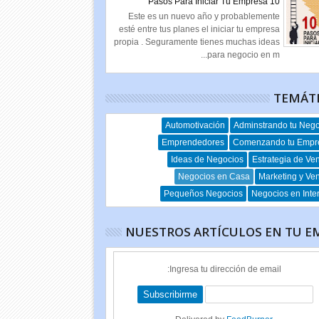
10 Pasos Para Iniciar Tu Empresa
Este es un nuevo año y probablemente
esté entre tus planes el iniciar tu empresa
propia . Seguramente tienes muchas ideas
para negocio en m...
TEMÁT
Automotivación
Adminstrando tu Neg
Emprendedores
Comenzando tu Empr
Ideas de Negocios
Estrategia de Ve
Negocios en Casa
Marketing y Ve
Pequeños Negocios
Negocios en Inte
NUESTROS ARTÍCULOS EN TU E
Ingresa tu dirección de email: