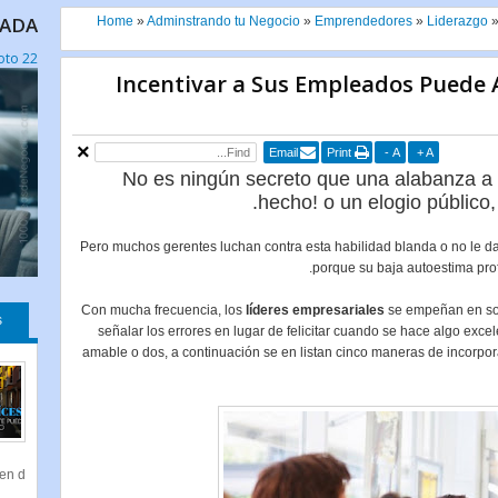
CADA
Home
»
Adminstrando tu Negocio
»
Emprendedores
»
Liderazgo
22 Datos Sorpendentes Sobre el Trabajo Remoto
Incentivar a Sus Empleados Puede 
Email
Print
-
A
+
A
No es ningún secreto que una alabanza a
hecho! o un elogio público,
Pero muchos gerentes luchan contra esta habilidad blanda o no le d
porque su baja autoestima prof
Con mucha frecuencia, los
líderes empresariales
se empeñan en sol
s
señalar los errores en lugar de felicitar cuando se hace algo ex
amable o dos, a continuación se en listan cinco maneras de incorpor
 d...