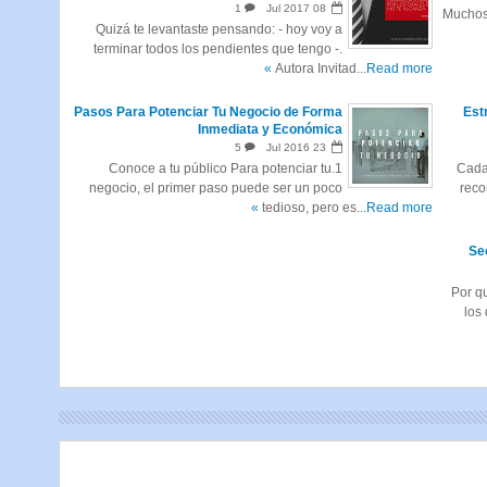
1
Jul
2017
08
Muchos 
Quizá te levantaste pensando: - hoy voy a
terminar todos los pendientes que tengo -.
Autora Invitad...
Read more »
Pasos Para Potenciar Tu Negocio de Forma
5 E
Inmediata y Económica
5
Jul
2016
23
1.Conoce a tu público Para potenciar tu
Cada
negocio, el primer paso puede ser un poco
reco
tedioso, pero es...
Read more »
¿Por q
los