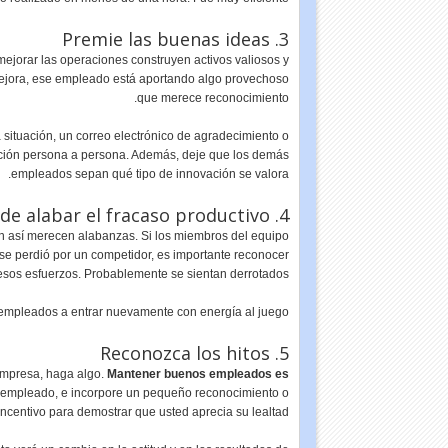
3. Premie las buenas ideas
jorar las operaciones construyen activos valiosos y
mejora, ese empleado está aportando algo provechoso
que merece reconocimiento.
situación, un correo electrónico de agradecimiento o
ación persona a persona. Además, deje que los demás
empleados sepan qué tipo de innovación se valora.
4. No se olvide de alabar el fracaso productivo
un así merecen alabanzas. Si los miembros del equipo
 se perdió por un competidor, es importante reconocer
esos esfuerzos. Probablemente se sientan derrotados.
s empleados a entrar nuevamente con energía al juego.
5. Reconozca los hitos
empresa, haga algo.
Mantener buenos empleados es
l empleado, e incorpore un pequeño reconocimiento o
incentivo para demostrar que usted aprecia su lealtad.