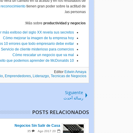
o verá un cambio en la actitud y en los resultados de
e reconocimiento
tienen gran poder sobre la actitud de
las personas.
:
Más sobre
productividad y negocios
 más exitoso del siglo XX revela sus secretos
Cómo mejorar la imagen de tu empresa hoy
os 10 errores que todo empresario debe evitar
Servicio de cliente misterioso para comercios
Cómo rescatar un negocio que va mal
10 Claves del éxito que podemos aprender de McDonalds
Editor
Edwin Amaya
io
,
Emprendedores
,
Liderazgo
,
Tecnicas de Negocios
Siguiente
رسالة أحدث
POSTS RELACIONADOS
Negocios Sin Salir de Casa
35
Ago
2017
20