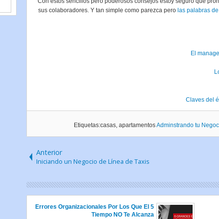
Con estos sencillos pero poderosos consejos estoy seguro que pront
sus colaboradores. Y tan simple como parezca pero
las palabras d
El manager
L
Etiquetas:casas, apartamentos
Adminstrando tu Negoc
Anterior
Iniciando un Negocio de Línea de Taxis
5 Errores Organizacionales Por Los Que El
Tiempo NO Te Alcanza