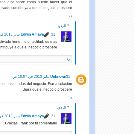
 nada dice sobre como puede hacer que el
ivado contribuya a que el negocio prospere
رد
الردود
Edwin Amaya
31 يناير 2013 في 4:53 م
ivado tiene mejor actitud, es más
ntribuye a que el negocio prospere.
رد
Unknown
31 يناير 2013 في 10:07 ص
men las riendas del negocio. Eso a colación
hará que el negocio prospere.
رد
الردود
Edwin Amaya
31 يناير 2013 في 4:53 م
Gracias Frank por tu comentario.