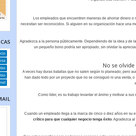
Los empleados que encuentren maneras de ahorrar dinero o me
necesitan ser reconocidos. Si alguien en su organización hace una 
ICAS
Agradezca a la persona públicamente. Dependiendo de la idea y de la 
un pequeño bono podría ser apropiado, sin olvidar la apreci
ocio
esa
ntas
A veces hay duras batallas que no salen según lo planeado, pero a
ntas
han dado todo por un proyecto que no se consiguió ni una venta, o
rnet
Como líder, es su trabajo levantar el ánimo y motivar a su
MAIL
Cuando un empleado llega a la marca de cinco o diez años en su 
crítico para que cualquier negocio tenga éxito
. Agradezca a