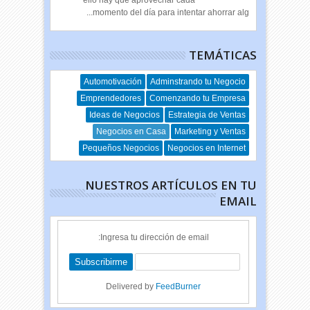
ello hay que aprovechar cada
momento del día para intentar ahorrar alg...
TEMÁTICAS
Automotivación
Adminstrando tu Negocio
Emprendedores
Comenzando tu Empresa
Ideas de Negocios
Estrategia de Ventas
Negocios en Casa
Marketing y Ventas
Pequeños Negocios
Negocios en Internet
NUESTROS ARTÍCULOS EN TU
EMAIL
Ingresa tu dirección de email:
Delivered by
FeedBurner