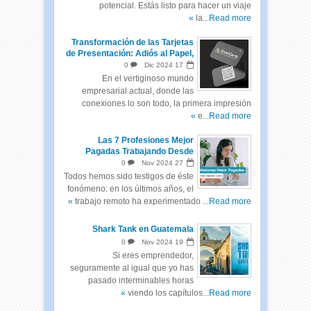
potencial. Estás listo para hacer un viaje
la...
Read more »
Transformación de las Tarjetas
de Presentación: Adiós al Papel,
Hola a las Tarjetas Inteligentes
0
Dic
2024
17
En el vertiginoso mundo
empresarial actual, donde las
conexiones lo son todo, la primera impresión
e...
Read more »
Las 7 Profesiones Mejor
Pagadas Trabajando Desde
Casa
0
Nov
2024
27
Todos hemos sido testigos de éste
fonómeno: en los últimos años, el
trabajo remoto ha experimentado ...
Read more »
Shark Tank en Guatemala
0
Nov
2024
19
Si eres emprendedor,
seguramente al igual que yo has
pasado interminables horas
viendo los capítulos...
Read more »