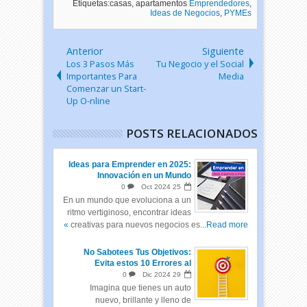
Etiquetas:casas, apartamentos
Emprendedores
,
Ideas de Negocios
,
PYMEs
Anterior
Siguiente
Los 3 Pasos Más
Tu Negocio y el Social
Importantes Para
Media
Comenzar un Start-
Up O-nline
POSTS RELACIONADOS
Ideas para Emprender en 2025:
Innovación en un Mundo
Cambiante
0
Oct
2024
25
En un mundo que evoluciona a un
ritmo vertiginoso, encontrar ideas
creativas para nuevos negocios es...
Read more »
No Sabotees Tus Objetivos:
Evita estos 10 Errores al
Empezar el Año
0
Dic
2024
29
Imagina que tienes un auto
nuevo, brillante y lleno de