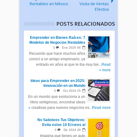
Rentables en México
Visita de Ventas
Efectiva
POSTS RELACIONADOS
Emprender en Bienes Raíces: 7
Modelos de Negocios Rentables
0
Ene
2025
06
Recuerdo que hace muchos años
conocí a un amigo empresario, ya
entrado en años al que le iba muy bie...
Read
more »
Ideas para Emprender en 2025:
Innovación en un Mundo
Cambiante
0
Oct
2024
25
En un mundo que evoluciona a un
ritmo vertiginoso, encontrar ideas
creativas para nuevos negocios es...
Read more »
No Sabotees Tus Objetivos:
Evita estos 10 Errores al
Empezar el Año
0
Dic
2024
29
Imagina que tienes un auto