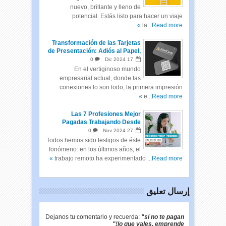
nuevo, brillante y lleno de
potencial. Estás listo para hacer un viaje
la...
Read more »
Transformación de las Tarjetas
de Presentación: Adiós al Papel,
Hola a las Tarjetas Inteligentes
0
Dic
2024
17
En el vertiginoso mundo
empresarial actual, donde las
conexiones lo son todo, la primera impresión
e...
Read more »
Las 7 Profesiones Mejor
Pagadas Trabajando Desde
Casa
0
Nov
2024
27
Todos hemos sido testigos de éste
fonómeno: en los últimos años, el
trabajo remoto ha experimentado ...
Read more »
إرسال تعليق
Dejanos tu comentario y recuerda:
"si no te pagan
lo que vales, emprende!"