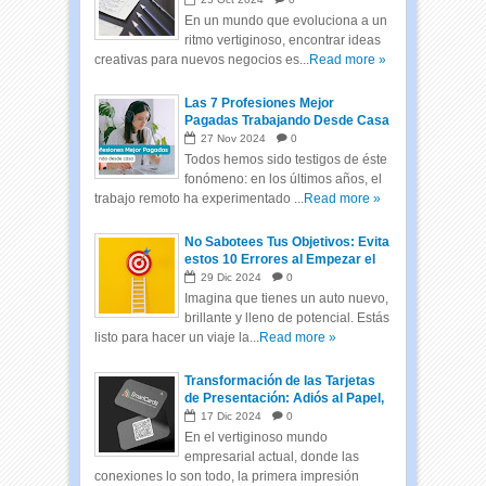
En un mundo que evoluciona a un
ritmo vertiginoso, encontrar ideas
creativas para nuevos negocios es...
Read more »
Las 7 Profesiones Mejor
Pagadas Trabajando Desde Casa
27
Nov
2024
0
Todos hemos sido testigos de éste
fonómeno: en los últimos años, el
trabajo remoto ha experimentado ...
Read more »
No Sabotees Tus Objetivos: Evita
estos 10 Errores al Empezar el
Año
29
Dic
2024
0
Imagina que tienes un auto nuevo,
brillante y lleno de potencial. Estás
listo para hacer un viaje la...
Read more »
Transformación de las Tarjetas
de Presentación: Adiós al Papel,
Hola a las Tarjetas Inteligentes
17
Dic
2024
0
En el vertiginoso mundo
empresarial actual, donde las
conexiones lo son todo, la primera impresión