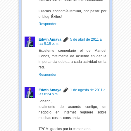
Gracias por ser parte de esta comunidad.
Gracias economía-familiar, por pasar por
el blog. Éxitos!
Responder
Edwin Amaya
5 de abril de 2011 a
las 9:19 p.m.
Excelente comentario el de Manuel
Cobos, totalmente de acuerdo en dar la
importancia debida a cada actividad en la
red.
Responder
Edwin Amaya
1 de agosto de 2011 a
las 8:24 p.m.
Johann,
totalmente de acuerdo contigo, un
negocio en Internet requiere sobre
muchas cosas, constancia.
TPCM, gracias por tu comentario.